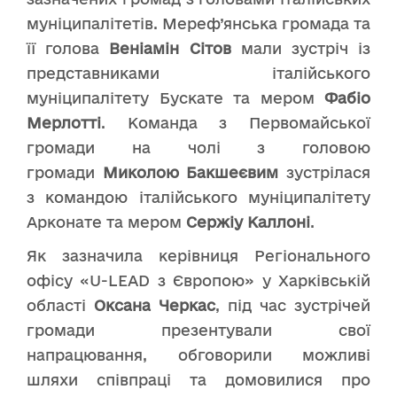
муніципалітетів. Мереф’янська громада та
її голова
Веніамін Сітов
мали зустріч із
представниками італійського
муніципалітету Бускате та мером
Фабіо
Мерлотті
. Команда з Первомайської
громади на чолі з головою
громади
Миколою Бакшеєвим
зустрілася
з командою італійського муніципалітету
Арконате та мером
Сержіу Каллоні
.
Як зазначила керівниця Регіонального
офісу «U-LEAD з Європою» у Харківській
області
Оксана Черкас
, під час зустрічей
громади презентували свої
напрацювання, обговорили можливі
шляхи співпраці та домовилися про