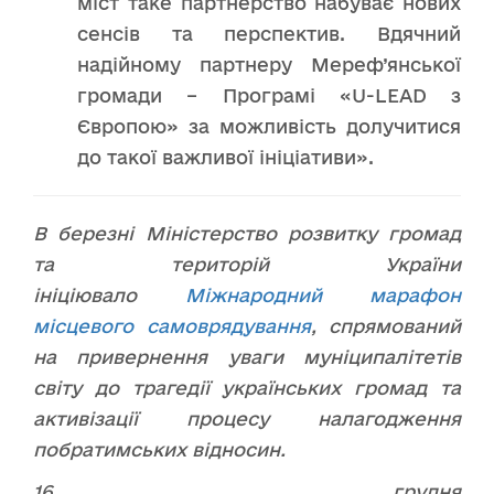
міст таке партнерство набуває нових
сенсів та перспектив. Вдячний
надійному партнеру Мереф’янської
громади – Програмі «U-LEAD з
Європою» за можливість долучитися
до такої важливої ініціативи».
В березні Міністерство розвитку громад
та територій України
ініціювало
Міжнародний марафон
місцевого самоврядування
, спрямований
на привернення уваги муніципалітетів
світу до трагедії українських громад та
активізації процесу налагодження
побратимських відносин.
16 грудня