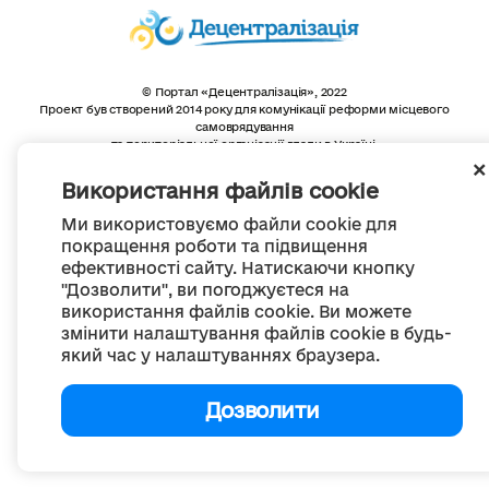
© Портал «Децентралізація», 2022
Проект був створений 2014 року для комунікації реформи місцевого
самоврядування
та територіальної організації влади в Україні.
Створення та наповнення -
ГО «Портал «Децентралізація»
Весь контент доступний за ліцензією
Використання файлів cookie
Creative Commons Attribution 4.0 International license,
якщо не зазначено інше
Ми використовуємо файли cookie для
покращення роботи та підвищення
ефективності сайту. Натискаючи кнопку
"Дозволити", ви погоджуєтеся на
використання файлів cookie. Ви можете
змінити налаштування файлів cookie в будь-
який час у налаштуваннях браузера.
Дозволити