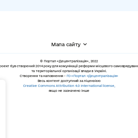
Мапа сайту
© Портал «Децентралізація», 2022
роект був створений 2014 року для комунікації реформи місцевого самоврядуван
та територіальної організації влади в Україні.
Створення та наповнення -
ГО «Портал «Децентралізація»
Весь контент доступний за ліцензією
+
Creative Commons Attribution 4.0 International license,
якщо не зазначено інше