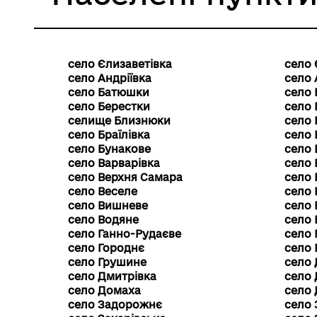
село Єлизаветівка
село
село Андріївка
село 
село Батюшки
село 
село Берестки
село 
селище Близнюки
село 
село Браїлівка
село 
село Бунакове
село 
село Варварівка
село
село Верхня Самара
село 
село Веселе
село 
село Вишневе
село 
село Водяне
село 
село Ганно-Рудаєве
село 
село Городнє
село 
село Грушине
село 
село Дмитрівка
село 
село Домаха
село 
село Задорожнє
село 