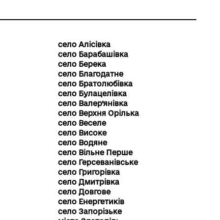
село Алісівка
село Барабашівка
село Берека
село Благодатне
село Братолюбівка
село Булацелівка
село Валер’янівка
село Верхня Орілька
село Веселе
село Високе
село Водяне
село Вільне Перше
село Герсеванівське
село Григорівка
село Дмитрівка
село Довгове
село Енергетиків
село Запорізьке