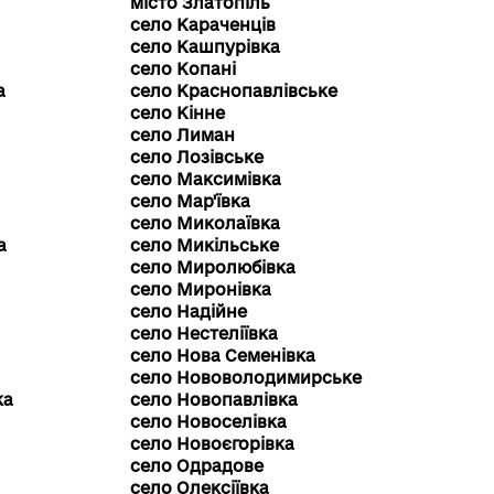
місто Златопіль
село Караченців
село Кашпурівка
село Копані
а
село Краснопавлівське
село Кінне
село Лиман
село Лозівське
село Максимівка
село Мар'ївка
село Миколаївка
а
село Микільське
село Миролюбівка
село Миронівка
село Надійне
село Нестеліївка
а
село Нова Семенівка
село Нововолодимирське
ка
село Новопавлівка
село Новоселівка
село Новоєгорівка
село Одрадове
село Олексіївка