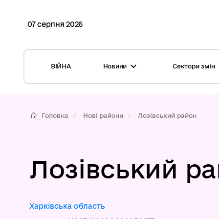
07 серпня 2026
ВІЙНА
Новини
Сектори змін
Усі новини
Місцеві бюджети
Міжнародна підтримка реформи
Громади: перелік та основні дані
Головна
Нові райони
Лозівський район
Глосарій
Медицина
Календар подій
ЦНАП
Лозівський р
Репортажі з громад
Безпека
Фотогалерея
Управління відходами
Харківська область
Хмара тегів