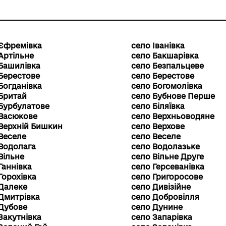
 Єфремівка
село Іванівка
Артільне
село Бакшарівка
Башилівка
село Безпальцеве
Берестове
село Берестове
Богданівка
село Богомолівка
Бритай
село Бубнове Перше
Бурбулатове
село Біляївка
 Васюкове
село Верхньоводяне
Верхній Бишкин
село Верхове
Веселе
село Веселе
Водолага
село Водолазьке
Вільне
село Вільне Друге
Ганнівка
село Герсеванівка
Горохівка
село Григоросове
Далеке
село Дивізійне
Дмитрівка
село Добровілля
Дубове
село Дунине
Закутнівка
село Запарівка