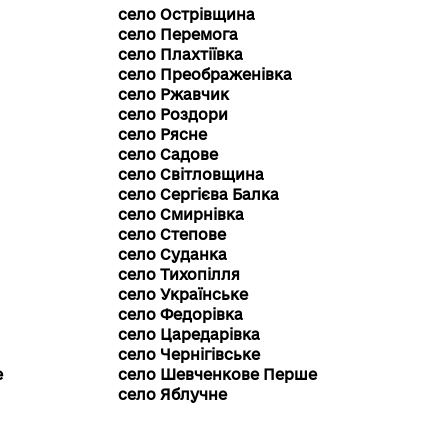
село Острівщина
село Перемога
село Плахтіївка
село Преображенівка
село Ржавчик
село Роздори
село Рясне
село Садове
село Світловщина
село Сергієва Балка
село Смирнівка
село Степове
село Суданка
село Тихопілля
село Українське
село Федорівка
село Царедарівка
село Чернігівське
е
село Шевченкове Перше
село Яблучне