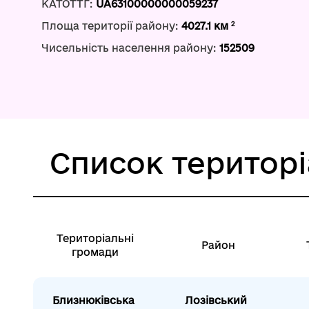
КАТОТТГ:
UA63100000000059237
2
Площа території району:
4027.1 км
Чисельність населення району:
152509
Список територ
Територіальні
Район
громади
Близнюківська
Лозівський