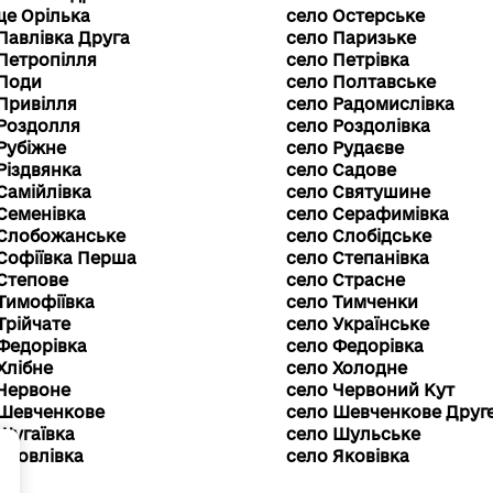
ще Орілька
село Остерське
Павлівка Друга
село Паризьке
Петропілля
село Петрівка
 Поди
село Полтавське
Привілля
село Радомислівка
 Роздолля
село Роздолівка
Рубіжне
село Рудаєве
Різдвянка
село Садове
Самійлівка
село Святушине
Семенівка
село Серафимівка
 Слобожанське
село Слобідське
Софіївка Перша
село Степанівка
Степове
село Страсне
Тимофіївка
село Тимченки
Трійчате
село Українське
Федорівка
село Федорівка
Хлібне
село Холодне
 Червоне
село Червоний Кут
 Шевченкове
село Шевченкове Друг
Шугаївка
село Шульське
+
Яковлівка
село Яковівка