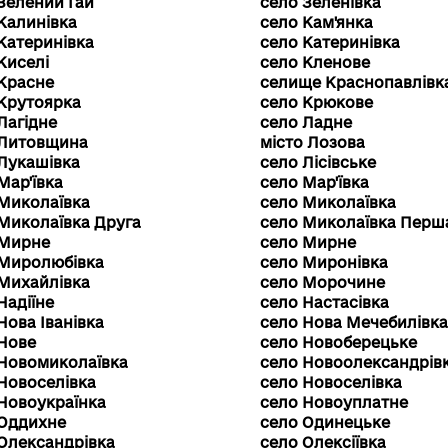
Зелений Гай
село Зеленівка
Калинівка
село Кам'янка
Катеринівка
село Катеринівка
Киселі
село Кленове
Красне
селище Краснопавлівк
Крутоярка
село Крюкове
Лагідне
село Ладне
 Литовщина
місто Лозова
Лукашівка
село Лісівське
Мар'ївка
село Мар'ївка
Миколаївка
село Миколаївка
Миколаївка Друга
село Миколаївка Перш
 Мирне
село Мирне
 Миролюбівка
село Миронівка
Михайлівка
село Морочине
Надіїне
село Настасівка
Нова Іванівка
село Нова Мечебилівк
 Нове
село Новоберецьке
 Новомиколаївка
село Новоолександрів
Новоселівка
село Новоселівка
Новоукраїнка
село Новоуплатне
 Оддихне
село Одинецьке
Олександрівка
село Олексіївка