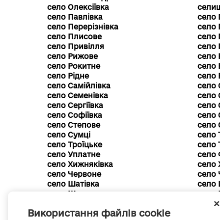
село Олексіївка
сели
село Павлівка
село 
село Перерізнівка
село 
село Плисове
село
село Привілля
село 
село Рижове
село
село Рокитне
село 
село Рідне
село 
село Самійлівка
село 
село Семенівка
село 
село Сергіївка
село
село Софіївка
село 
село Степове
село 
село Сумці
село 
село Троїцьке
село 
село Уплатне
село 
село Хижняківка
село 
село Червоне
село
село Шатівка
село
село Широке
село 
село Якимівка
село 
Використання файлів cookie