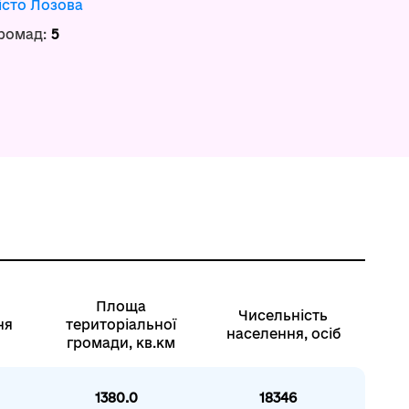
істо Лозова
громад:
5
Площа
Чисельність
ня
територіальної
населення, осіб
громади, кв.км
1380.0
18346