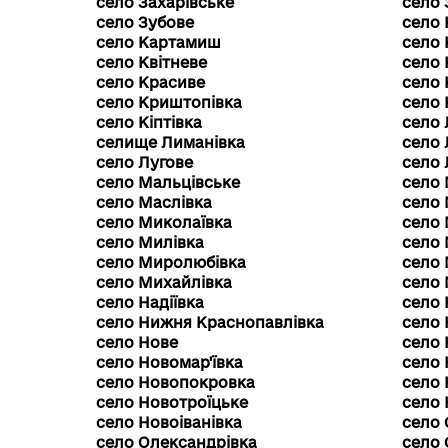
село Захарівське
село 
село Зубове
село 
село Картамиш
село 
село Квітневе
село 
село Красиве
село 
село Криштопівка
село 
село Кіптівка
село 
селище Лиманівка
село
село Лугове
село 
село Мальцівське
село 
село Маслівка
село 
село Миколаївка
село 
село Милівка
село
село Миролюбівка
село
село Михайлівка
село 
село Надіївка
село 
село Нижня Краснопавлівка
село 
село Нове
село
село Новомар'ївка
село
село Новопокровка
село 
село Новотроїцьке
село 
село Новоіванівка
село
село Олександрівка
село 