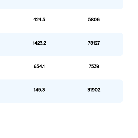
424.5
5806
1423.2
78127
654.1
7539
145.3
31902