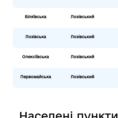
Біляївська
Лозівський
Лозівська
Лозівський
Олексіївська
Лозівський
Первомайська
Лозівський
Населені пункт