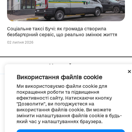
Соціальне таксі Бучі: як громада створила
безбар’єрний сервіс, що реально змінює життя
02 липня 2026
Мапа сайту
Використання файлів cookie
Ми використовуємо файли cookie для
покращення роботи та підвищення
ефективності сайту. Натискаючи кнопку
© Портал «Децентралізація», 2022
"Дозволити", ви погоджуєтеся на
Проект був створений 2014 року для комунікації реформи місцевого
використання файлів cookie. Ви можете
самоврядування
змінити налаштування файлів cookie в будь-
та територіальної організації влади в Україні.
Створення та наповнення -
ГО «Портал «Децентралізація»
який час у налаштуваннях браузера.
Весь контент доступний за ліцензією
Creative Commons Attribution 4.0 International license,