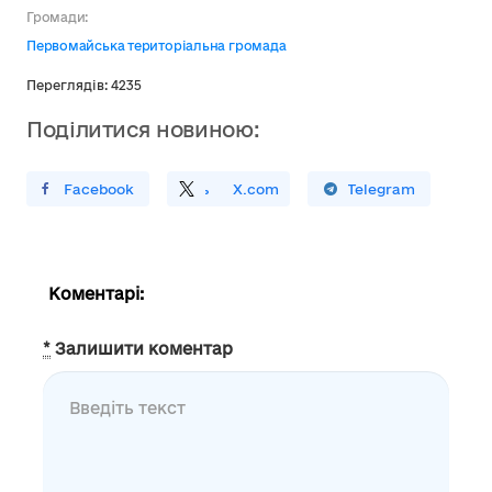
Громади:
Первомайська територіальна громада
Переглядів: 4235
Поділитися новиною:
ирити У Facebook
Поділитись
На
X.com
Поширити У Telegram
Коментарі:
*
Залишити коментар