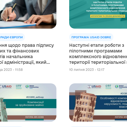
 РАДИ ЄВРОПИ
ПРОГРАМА USAID DOBRE
ння щодо права підпису
Наступні етапи роботи з
их та фінансових
пілотними програмами
ів начальника
комплексного відновлен
ї адміністрації, який
території територіальної
 функції місцевого
- алгоритми та зразки до
а 2023 - 11:58
10 липня 2023 - 12:17
дування