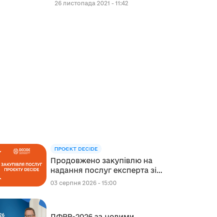
26 листопада 2021 - 11:42
ПРОЄКТ DECIDE
Продовжено закупівлю на
надання послуг експерта зі
стратегічного планування
03 серпня 2026 - 15:00
регіонального розвитку в
сфері освіти в межах
реалізації Швейцарсько-
ДФРР-2026 за новими