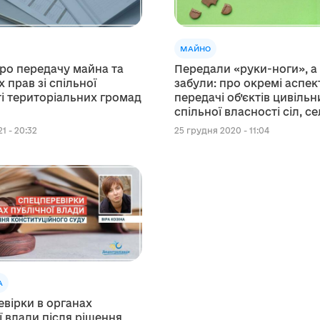
МАЙНО
ро передачу майна та
Передали «руки-ноги», а
 прав зі спільної
забули: про окремі аспек
і територіальних громад
передачі об’єктів цивільн
спільної власності сіл, с
міст району у власність
1 - 20:32
25 грудня 2020 - 11:04
територіальних громад
А
вірки в органах
ї влади після рішення