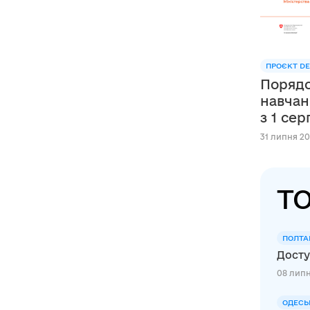
ПРОЄКТ DE
Порядо
навчан
з 1 се
31 липня 20
ТО
ПОЛТА
Досту
08 липн
ОДЕСЬ