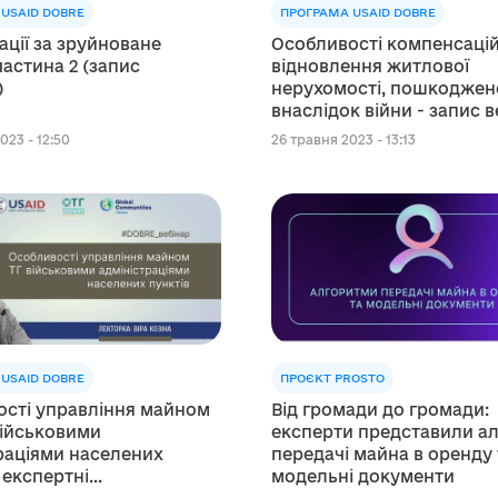
USAID DOBRE
ПРОГРАМА USAID DOBRE
ції за зруйноване
Особливості компенсацій
частина 2 (запис
відновлення житлової
)
нерухомості, пошкоджен
внаслідок війни - запис в
023 - 12:50
26 травня 2023 - 13:13
USAID DOBRE
ПРОЄКТ PROSTO
сті управління майном
Від громади до громади:
ійськовими
експерти представили а
раціями населених
передачі майна в оренду 
 експертні
модельні документи