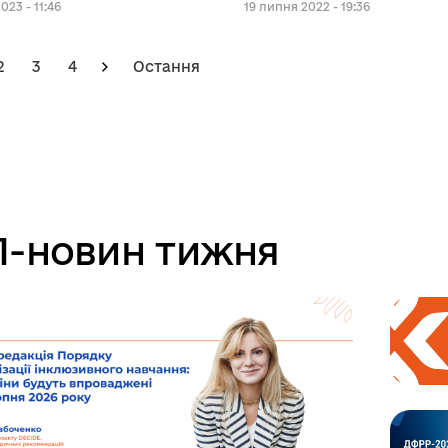
ентарі
023 - 11:46
19 липня 2022 - 19:36
2
3
4
Остання
-новин тижня