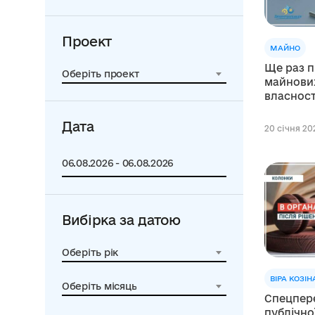
Проект
МАЙНО
Ще раз п
Оберіть проект
майнових
власност
Дата
20 січня 202
Вибірка за датою
Оберіть рік
ВІРА КОЗІН
Оберіть місяць
Спецпере
публічно