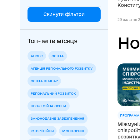
Конститу
Скинути фільтри
29 жовтня 2
Но
Топ-тегів місяця
АНОНС
ОСВІТА
АГЕНЦІЯ РЕГІОНАЛЬНОГО РОЗВИТКУ
ОСВІТА ВЕБІНАР
РЕГІОНАЛЬНИЙ РОЗВИТОК
ПРОФЕСІЙНА ОСВІТА
ПРОГРАМА
ЗАКОНОДАВЧЕ ЗАБЕЗПЕЧЕННЯ
Міжмуні
співробі
ІСТОРІЇ ВІЙНИ
МОНІТОРИНГ
розвитку