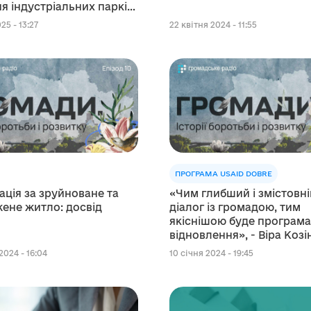
я індустріальних парків
25 - 13:27
22 квітня 2024 - 11:55
ПРОГРАМА USAID DOBRE
ція за зруйноване та
«Чим глибший і змістовн
ене житло: досвід
діалог із громадою, тим
якіснішою буде програм
відновлення», - Віра Ко
2024 - 16:04
10 січня 2024 - 19:45