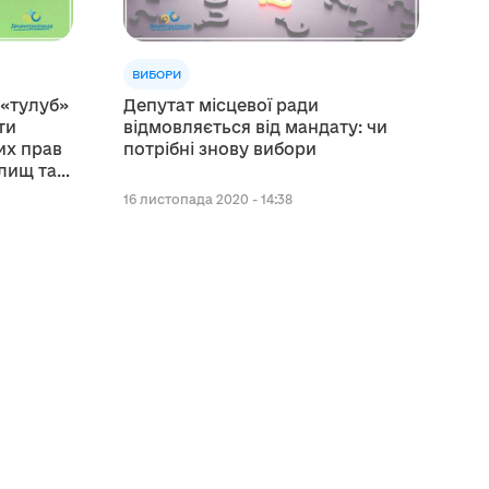
ВИБОРИ
 «тулуб»
Депутат місцевої ради
ти
відмовляється від мандату: чи
их прав
потрібні знову вибори
елищ та
16 листопада 2020 - 14:38