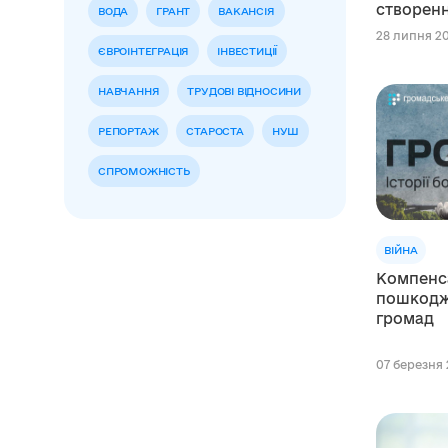
створенн
ВОДА
ГРАНТ
ВАКАНСІЯ
в Україні
28 липня 20
ЄВРОІНТЕГРАЦІЯ
ІНВЕСТИЦІЇ
НАВЧАННЯ
ТРУДОВІ ВІДНОСИНИ
РЕПОРТАЖ
СТАРОСТА
НУШ
СПРОМОЖНІСТЬ
ВІЙНА
Компенса
пошкодж
громад
07 березня 