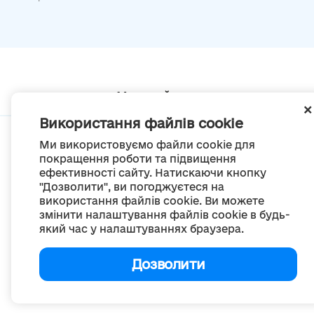
Мапа сайту
Використання файлів cookie
Ми використовуємо файли cookie для
покращення роботи та підвищення
ефективності сайту. Натискаючи кнопку
© Портал «Децентралізація», 2022
"Дозволити", ви погоджуєтеся на
Проект був створений 2014 року для комунікації реформи місцевого
використання файлів cookie. Ви можете
самоврядування
змінити налаштування файлів cookie в будь-
та територіальної організації влади в Україні.
який час у налаштуваннях браузера.
Створення та наповнення -
ГО «Портал «Децентралізація»
Весь контент доступний за ліцензією
Creative Commons Attribution 4.0 International license,
Дозволити
якщо не зазначено інше