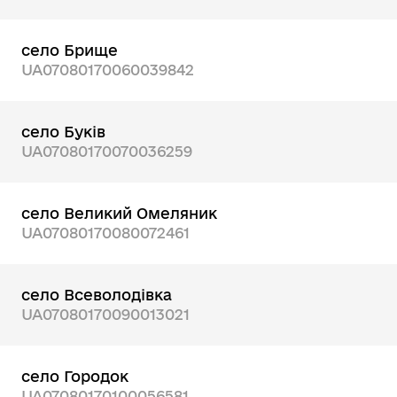
село Брище
UA07080170060039842
село Буків
UA07080170070036259
село Великий Омеляник
UA07080170080072461
село Всеволодівка
UA07080170090013021
село Городок
UA07080170100056581