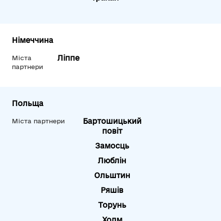
Німеччина
Ліппе
Міста
партнери
Польща
Бартошицький
Міста партнери
повіт
Замосць
Люблін
Ольштин
Ряшів
Торунь
Холм