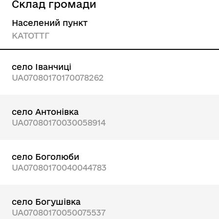
Склад громади
Населений пункт
КАТОТТГ
село Іванчиці
UA07080170170078262
село Антонівка
UA07080170030058914
село Боголюби
UA07080170040044783
село Богушівка
UA07080170050075537