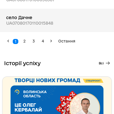
село Дачне
UA07080170110015848
2
3
4
Остання
1
Історії успіху
Всі