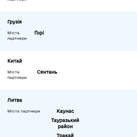
Грузія
Ґорі
Міста
партнери
Китай
Сянтань
Міста
партнери
Литва
Каунас
Міста партнери
Тауразький
район
Тракай