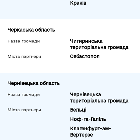
Краків
Черкаська область
Чигиринська
Назва громади
територіальна громада
Себастопол
Міста партнери
Чернівецька область
Чернівецька
Назва громади
територіальна громада
Бєльці
Міста партнери
Ноф-га-Галі́ль
Клагенфурт-ам-
Вертерзе