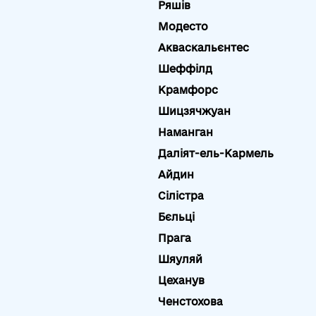
Ряшів
Модесто
Акваскальєнтес
Шеффілд
Крамфорс
Шицзячжуан
Наманган
Даліят-ель-Кармель
Айдин
Сілістра
Бєльці
Прага
Шяуляй
Цеханув
Ченстохова