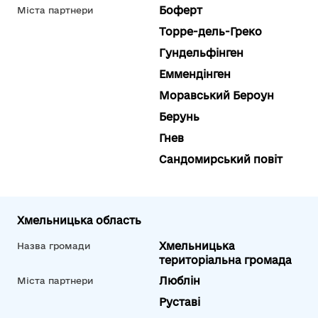
Боферт
Міста партнери
Торре-дель-Греко
Гундельфінген
Еммендінген
Моравський Бероун
Берунь
Гнев
Сандомирський повіт
Хмельницька область
Хмельницька
Назва громади
територіальна громада
Люблін
Міста партнери
Руставі