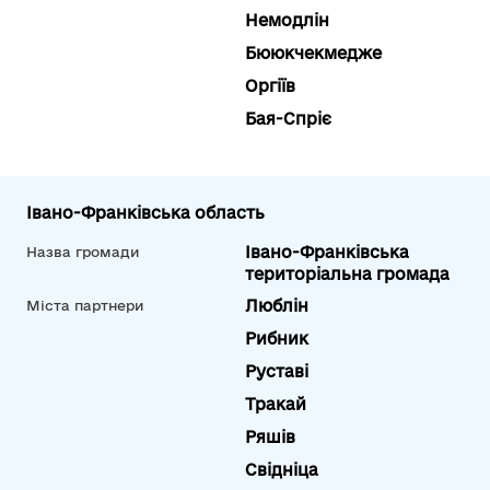
Немодлін
Бююкчекмедже
Оргіїв
Бая-Спріє
Івано-Франківська область
Івано-Франківська
Назва громади
територіальна громада
Люблін
Міста партнери
Рибник
Руставі
Тракай
Ряшів
Свідніца