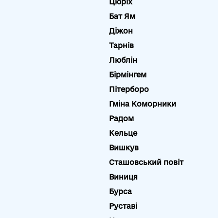
Цюріх
Бат Ям
Діжон
Тарнів
Люблін
Бірмінгем
Пітерборо
Гміна Коморники
Радом
Кельце
Вишкув
Сташовський повіт
Виниця
Бурса
Руставі