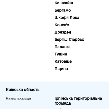
Кашкайш
Бергамо
Шкофя Лока
Кочев'є
Дрезден
Бергіш Гладбах
Паланга
Тушин
Катовіце
Пщина
Київська область
Ірпінська територіальна
Назва громади
громада