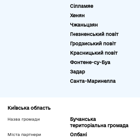
Сілламяе
Хенян
Чжаньцзян
Гнезненський повіт
Гродзиський повіт
Красницький повіт
Фонтене-су-Буа
Задар
Санта-Маринелла
Київська область
Бучанська
Назва громади
територіальна громада
Олбані
Міста партнери