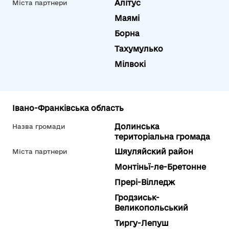
Алітус
Міста партнери
Маямі
Борна
Тахумулько
Мілвокі
Івано-Франківська область
Долинська
Назва громади
територіальна громада
Шяуляйский район
Міста партнери
Монтіньї-ле-Бретонне
Прері-Вілледж
Гродзиськ-
Великопольський
Тиргу-Лепуш