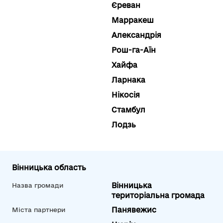
Єреван
Марракеш
Александрія
Рош-га-Аїн
Хайфа
Ларнака
Нікосія
Стамбул
Лодзь
Вінницька область
Вінницька
Назва громади
територіальна громада
Панявежис
Міста партнери