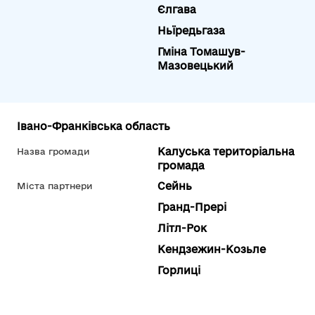
Єлгава
Ньїредьгаза
Гміна Томашув-
Мазовецький
Івано-Франківська область
Калуська територіальна
Назва громади
громада
Сейнь
Міста партнери
Гранд-Прері
Літл-Рок
Кендзежин-Козьле
Горлиці