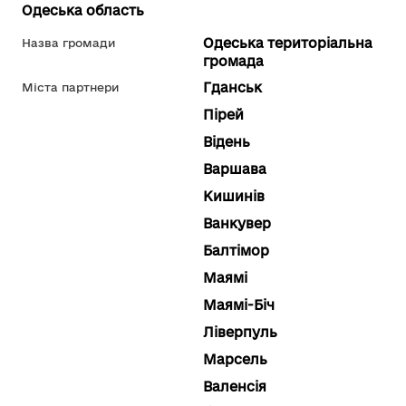
Одеська область
Одеська територіальна
Назва громади
громада
Гданськ
Міста партнери
Пірей
Відень
Варшава
Кишинів
Ванкувер
Балтімор
Маямі
Маямі-Біч
Ліверпуль
Марсель
Валенсія