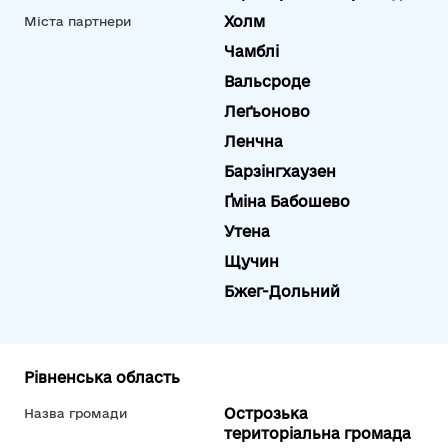
Холм
Міста партнери
Чамблі
Вальсроде
Леґьоново
Ленчна
Барзінгхаузен
Ґміна Бабошево
Утена
Щучин
Бжег-Дольний
Рівненська область
Острозька
Назва громади
територіальна громада