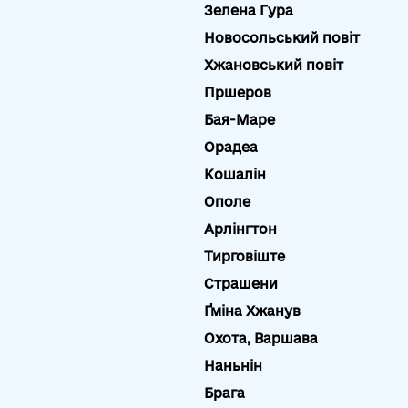
Зелена Гура
Новосольський повіт
Хжановський повіт
Пршеров
Бая-Маре
Орадеа
Кошалін
Ополе
Арлінгтон
Тирговіште
Страшени
Ґміна Хжанув
Охота, Варшава
Наньнін
Брага