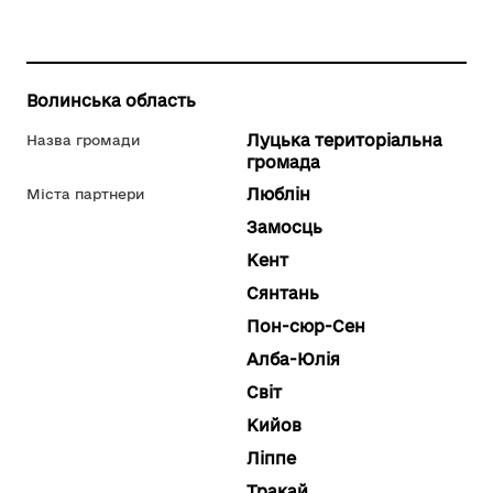
Волинська область
Луцька територіальна
Назва громади
громада
Люблін
Міста партнери
Замосць
Кент
Сянтань
Пон-сюр-Сен
Алба-Юлія
Світ
Кийов
Ліппе
Тракай