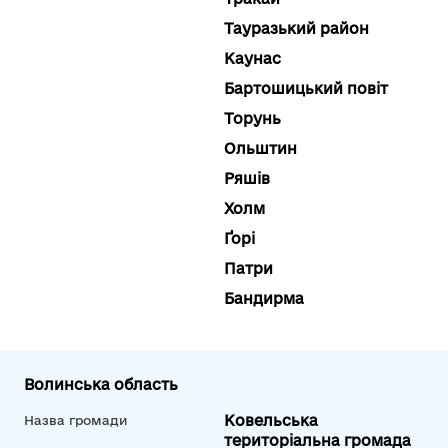
Тауразький район
Каунас
Бартошицький повіт
Торунь
Ольштин
Ряшів
Холм
Ґорі
Патри
Бандирма
Волинська область
Ковельська
Назва громади
територіальна громада