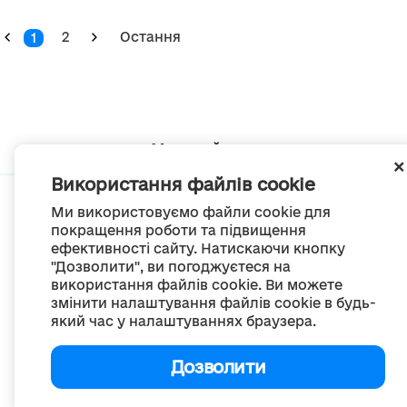
2
Остання
1
Мапа сайту
Використання файлів cookie
Ми використовуємо файли cookie для
покращення роботи та підвищення
ефективності сайту. Натискаючи кнопку
© Портал «Децентралізація», 2022
"Дозволити", ви погоджуєтеся на
Проект був створений 2014 року для комунікації реформи місцевого
використання файлів cookie. Ви можете
самоврядування
змінити налаштування файлів cookie в будь-
та територіальної організації влади в Україні.
Створення та наповнення -
ГО «Портал «Децентралізація»
який час у налаштуваннях браузера.
Весь контент доступний за ліцензією
Creative Commons Attribution 4.0 International license,
якщо не зазначено інше
Дозволити