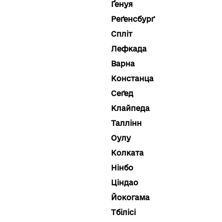
Ґенуя
Реґенсбурґ
Спліт
Лефкада
Варна
Констанца
Сеґед
Клайпеда
Таллінн
Оулу
Колката
Нінбо
Ціндао
Йокогама
Тбілісі