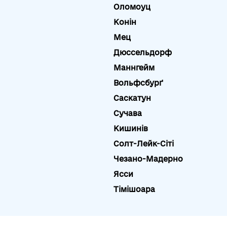
Оломоуц
Конін
Мец
Дюссельдорф
Маннгейм
Вольфсбурґ
Саскатун
Сучава
Кишинів
Солт-Лейк-Сіті
Чезано-Мадерно
Яcси
Тімішоара