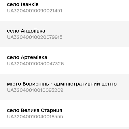
село Іванків
UA32040010090021451
село Андріївка
UA32040010020079915
село Артемівка
UA32040010030047326
місто Бориспіль - адміністративний центр
UA32040010010093209
село Велика Стариця
UA32040010040018555