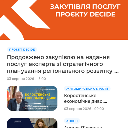
ПРОЄКТ DECIDE
Продовжено закупівлю на надання
послуг експерта зі стратегічного
планування регіонального розвитку в
сфері освіти в межах реалізації
03 серпня 2026 - 15:00
Швейцарсько-українського Проєкту
ЖИТОМИРСЬКА ОБЛАСТЬ
DECIDE
Коростенське
економічне диво.
Інтерв’ю міського голови
03 серпня 2026 - 09:00
Коростеня Володимира
Москаленка
АНОНС
Анонс: 13 серпня