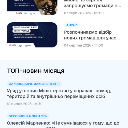
запрошуємо громади на
інформаційну сесію
07 серпня 2026 - 09:00
щодо участі в проєкті
«Відновлення для всіх»
АНОНС
(RFA)
Розпочинаємо відбір
нових громад для участі
в канадському проєкті
04 серпня 2026 - 14:00
“Відновлення для всіх”
(RFA)
ТОП-новин місяця
ЗАКОНОДАВЧЕ ЗАБЕЗПЕЧЕННЯ
Уряд утворив Міністерство у справах громад,
територій та внутрішньо переміщених осіб
18 липня 2026 - 11:30
ХЕРСОНСЬКА ОБЛАСТЬ
Олексій Марченко: «Не сумніваюся у тому, що до