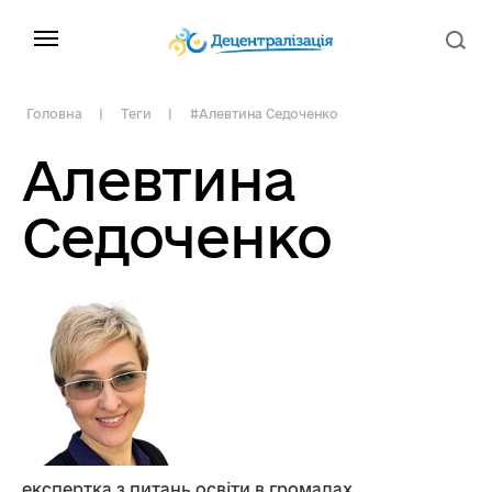
Головна
Теги
#Алевтина Седоченко
Алевтина
Седоченко
експертка з питань освіти в громадах