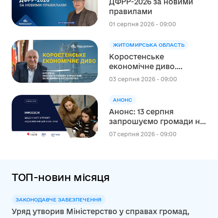
ДФРР-2026 за новими
правилами
01 серпня 2026 - 09:00
ЖИТОМИРСЬКА ОБЛАСТЬ
Коростенське
економічне диво.
Інтерв’ю міського голови
03 серпня 2026 - 09:00
Коростеня Володимира
Москаленка
АНОНС
Анонс: 13 серпня
запрошуємо громади на
інформаційну сесію
07 серпня 2026 - 09:00
щодо участі в проєкті
«Відновлення для всіх»
(RFA)
ТОП-новин місяця
ЗАКОНОДАВЧЕ ЗАБЕЗПЕЧЕННЯ
Уряд утворив Міністерство у справах громад,