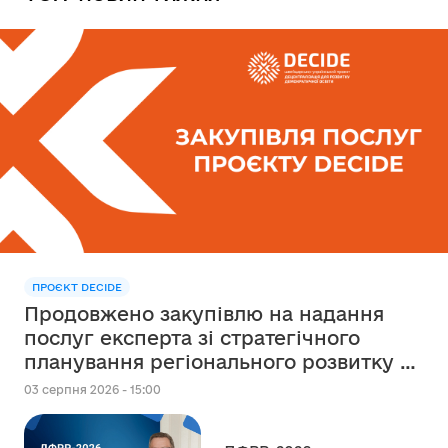
ПРОЄКТ DECIDE
Продовжено закупівлю на надання
послуг експерта зі стратегічного
планування регіонального розвитку в
сфері освіти в межах реалізації
03 серпня 2026 - 15:00
Швейцарсько-українського Проєкту
DECIDE