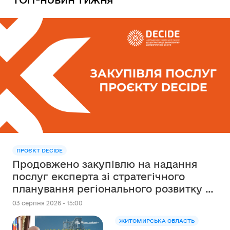
ПРОЄКТ DECIDE
Продовжено закупівлю на надання
послуг експерта зі стратегічного
планування регіонального розвитку в
сфері освіти в межах реалізації
03 серпня 2026 - 15:00
Швейцарсько-українського Проєкту
ЖИТОМИРСЬКА ОБЛАСТЬ
DECIDE