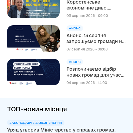
Коростенське
економічне диво.
Інтерв’ю міського голови
03 серпня 2026 - 09:00
Коростеня Володимира
Москаленка
АНОНС
Анонс: 13 серпня
запрошуємо громади на
інформаційну сесію
07 серпня 2026 - 09:00
щодо участі в проєкті
«Відновлення для всіх»
АНОНС
(RFA)
Розпочинаємо відбір
нових громад для участі
в канадському проєкті
04 серпня 2026 - 14:00
“Відновлення для всіх”
(RFA)
ТОП-новин місяця
ЗАКОНОДАВЧЕ ЗАБЕЗПЕЧЕННЯ
Уряд утворив Міністерство у справах громад,