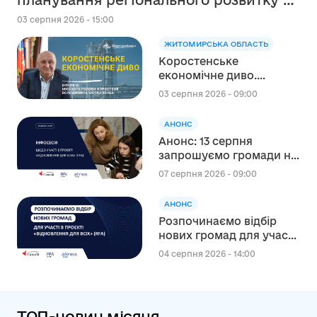
планування регіонального розвитку в
сфері освіти в межах реалізації
03 серпня 2026 - 15:00
Швейцарсько-українського Проєкту
ЖИТОМИРСЬКА ОБЛАСТЬ
DECIDE
Коростенське
економічне диво.
Інтерв’ю міського голови
03 серпня 2026 - 09:00
Коростеня Володимира
Москаленка
АНОНС
Анонс: 13 серпня
запрошуємо громади на
інформаційну сесію
07 серпня 2026 - 09:00
щодо участі в проєкті
«Відновлення для всіх»
АНОНС
(RFA)
Розпочинаємо відбір
нових громад для участі
в канадському проєкті
04 серпня 2026 - 14:00
“Відновлення для всіх”
(RFA)
ТОП-новин місяця