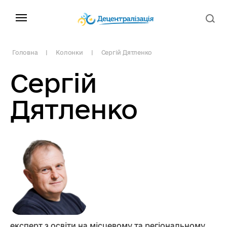
Головна
Колонки
Сергій Дятленко
Сергій
Дятленко
експерт з освіти на місцевому та регіональному