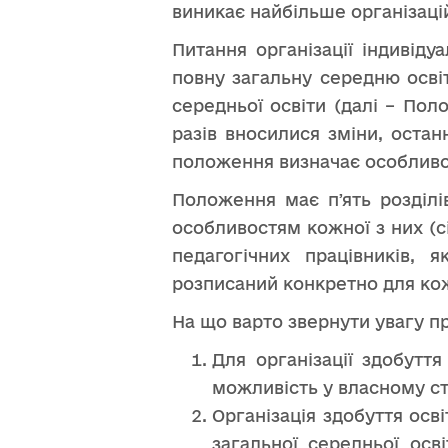
виникає найбільше організаці
Питання організації індивід
повну загальну середню осві
середньої освіти (далі – По
разів вносилися зміни, остан
положення визначає особливост
Положення має пʼять розділі
особливостям кожної з них (с
педагогічних працівників, 
розписаний конкретно для кож
На що варто звернути увагу пр
Для організації здобутт
можливість у власному ст
Організація здобуття осв
загальної середньої осв