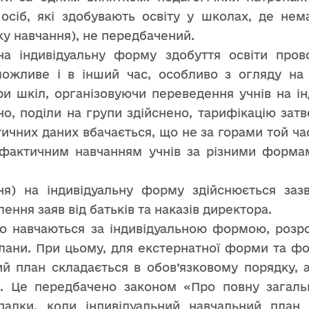
 осіб, які здобувають освіту у школах, де не
ку навчання), не передбачений.
а індивідуальну форму здобуття освіти пров
можливе і в інший час, особливо з огляду на
и шкіл, організовуючи переведення учнів на і
но, поділи на групи здійснено, тарифікацію зат
ичних даних вбачається, що не за горами той час
 фактичним навчанням учнів за різними формам
ня) на індивідуальну форму здійснюється заз
ння заяв від батьків та наказів директора.
 що навчаються за індивідуальною формою, роз
 плани. При цьому, для екстернатної форми та ф
ий план складається в обов’язковому порядку, 
ів. Це передбачено законом «Про повну загаль
падки, коли індивідуальний навчальний план