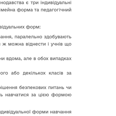
нодавства є три індивідуальні
сімейна форма та педагогічний
ивідуальних форм:
вання, паралельно здобувають
и ж можна віднести і учнів що
 чи вдома, але в обох випадках
ого або декількох класів за
рішення безпекових питань чи
уть навчатися за цією формою
індивідуальної форми навчання