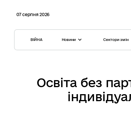
07 серпня 2026
ВІЙНА
Новини
Сектори змін
Усі новини
Місцеві бюджети
Міжнародна підтримка реформи
Громади: перелік та основні дані
Глосарій
Медицина
Освіта без пар
Календар подій
ЦНАП
індивідуа
Репортажі з громад
Безпека
Фотогалерея
Управління відходами
Хмара тегів