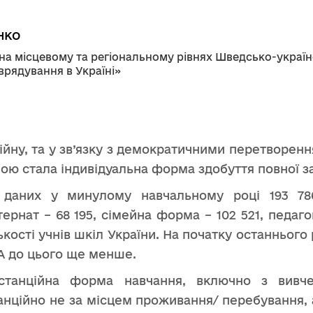
нко
 на місцевому та регіональному рівнях Шведсько-україн
 врядування в Україні»
ійну, та у зв’язку з демократичними перетворенн
ною стала індивідуальна форма здобуття повної з
х даних у минулому навчальному році 193 786
рнат – 68 195, сімейна форма – 102 521, педаго
ількості учнів шкіл України. На початку останньо
 А до цього ще менше.
станційна форма навчання, включно з вивч
нційно не за місцем проживання/ перебування, а