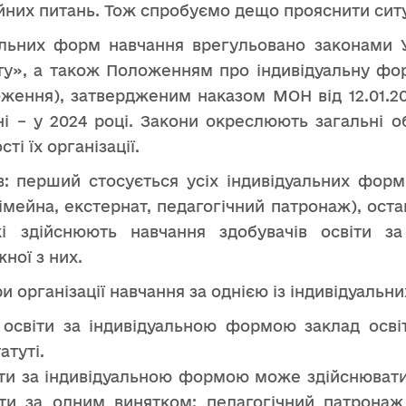
йних питань. Тож спробуємо дещо прояснити сит
уальних форм навчання врегульовано законами 
ту», а також Положенням про індивідуальну фор
ложення), затвердженим наказом МОН від 12.01.2
ні – у 2024 році. Закони окреслюють загальні 
і їх організації.
в: перший стосується усіх індивідуальних форм,
імейна, екстернат, педагогічний патронаж), остан
які здійснюють навчання здобувачів освіти 
ної з них.
и організації навчання за однією із індивідуальн
я освіти за індивідуальною формою заклад осв
атуті.
іти за індивідуальною формою може здійснювати
іти за одним винятком: педагогічний патронаж