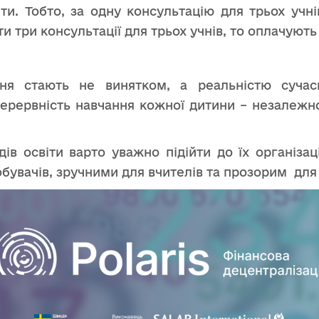
ти. Тобто, за одну консультацію для трьох учн
и три консультації для трьох учнів, то оплачують
ня стають не винятком, а реальністю сучасн
ерервність навчання кожної дитини – незалежно
ів освіти варто уважно підійти до їх організац
увачів, зручними для вчителів та прозорим для