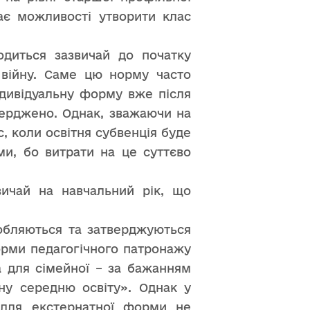
має можливості утворити клас
одиться зазвичай до початку
 війну. Саме цю норму часто
ндивідуальну форму вже після
верджено. Однак, зважаючи на
, коли освітня субвенція буде
и, бо витрати на це суттєво
вичай на навчальний рік, що
робляються та затверджуються
орми педагогічного патронажу
а для сімейної – за бажанням
ну середню освіту». Однак у
 для екстернатної форми не