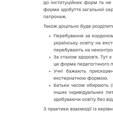
до інституційних форм та не 
форми здобуття загальної сер
патронаж.
Також доцільно буде розділити
Перебування за кордоном
українську освіту на екс
перебувають на неконтроль
За станом здоров’я. Тут 
це форма педагогічного 
Учні бажають прискорен
екстернатною формою.
Батьки часом обирають (
інших індивідуальних пи
здобуваючи освіту без від
З практики взаємодії із кері