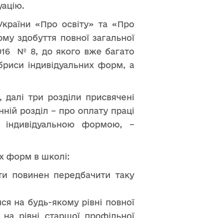
уацію.
України «Про освіту» та «Про
му здобуття повної загальної
016 № 8, до якого вже багато
обриси індивідуальних форм, а
 далі три розділи присвячені
ній розділ – про оплату праці
за індивідуальною формою, –
их форм в школі:
іти повинен передбачити таку
ся на будь-якому рівні повної
 на рівні старшої профільної