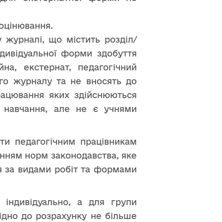
оцінювання.
 журналі, що містить розділ/
ндивідуальної форми здобуття
на, екстернат, педагогічний
го журналу та не вносять до
працювання яких здійснюються
 навчання, але не є учнями
ти педагогічним працівникам
енням норм законодавства, яке
я за видами робіт та формами
е індивідуально, а для групи
відно до розрахунку не більше