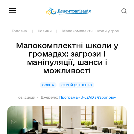
Головна
Новини
Малокомплектні школи у гром...
Малокомплектні школи у
громадах: загрози і
маніпуляції, шанси і
можливості
ОСВІТА
СЕРГІЙ ДЯТЛЕНКО
Джерело:
Програма «U-LEAD з Європою»
06.12.2023