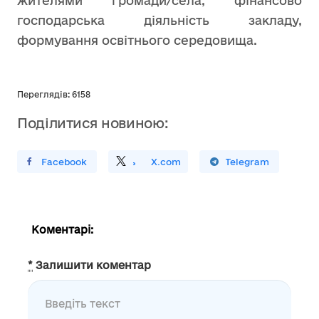
жителями громади/села, фінансово
господарська діяльність закладу,
формування освітнього середовища.
Переглядів: 6158
Поділитися новиною:
ирити У Facebook
Поділитись
На
X.com
Поширити У Telegram
Коментарі:
*
Залишити коментар