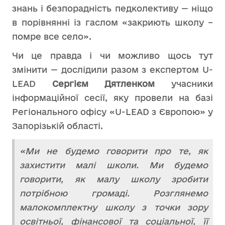
знань і безпорадність педколективу — ніщо
в порівнянні із гаслом «закриють школу –
помре все село».
Чи це правда і чи можливо щось тут
змінити — дослідили разом з експертом U-
LEAD
Сергієм Дятленком
учасники
інформаційної сесії, яку провели на базі
Регіонального офісу «U-LEAD з Європою» у
Запорізькій області.
«Ми не будемо говорити про те, як
захистити малі школи. Ми будемо
говорити, як малу школу зробити
потрібною громаді. Розглянемо
малокомплектну школу з точки зору
освітньої, фінансової та соціальної, її