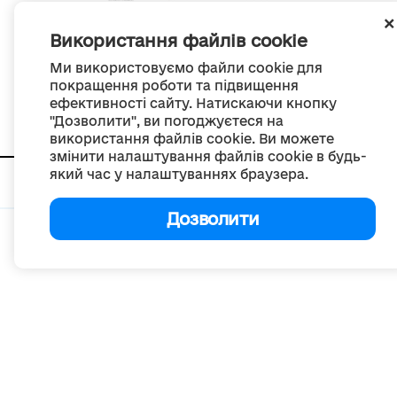
опитування
Використання файлів cookie
Продовжується опитування представників ОМС
Ми використовуємо файли cookie для
щодо пріоритетних законопроєктів із
покращення роботи та підвищення
децентралізації
ефективності сайту. Натискаючи кнопку
06 серпня 2026
"Дозволити", ви погоджуєтеся на
використання файлів cookie. Ви можете
змінити налаштування файлів cookie в будь-
який час у налаштуваннях браузера.
Мапа сайту
Дозволити
© Портал «Децентралізація», 2022
Проект був створений 2014 року для комунікації реформи місцевого
самоврядування
та територіальної організації влади в Україні.
Створення та наповнення -
ГО «Портал «Децентралізація»
Весь контент доступний за ліцензією
Creative Commons Attribution 4.0 International license,
якщо не зазначено інше