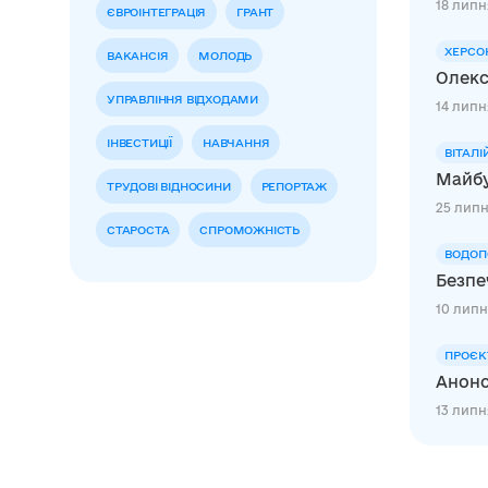
18 липня
ЄВРОІНТЕГРАЦІЯ
ГРАНТ
ХЕРСО
ВАКАНСІЯ
МОЛОДЬ
Олекс
УПРАВЛІННЯ ВІДХОДАМИ
14 липн
ІНВЕСТИЦІЇ
НАВЧАННЯ
ВІТАЛІ
Майбу
ТРУДОВІ ВІДНОСИНИ
РЕПОРТАЖ
25 липн
СТАРОСТА
СПРОМОЖНІСТЬ
ВОДОП
Безпе
10 липн
ПРОЄК
Анонс
13 липня