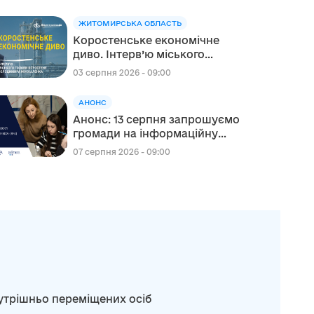
ЖИТОМИРСЬКА ОБЛАСТЬ
Коростенське економічне
диво. Інтерв’ю міського
голови Коростеня
03 серпня 2026 - 09:00
Володимира Москаленка
АНОНС
Анонс: 13 серпня запрошуємо
громади на інформаційну
сесію щодо участі в проєкті
07 серпня 2026 - 09:00
«Відновлення для всіх» (RFA)
нутрішньо переміщених осіб