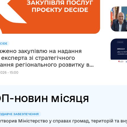
CIDE
жено закупівлю на надання
 експерта зі стратегічного
ання регіонального розвитку в
ежах реалізації
026 - 15:00
рсько-українського Проєкту
П-новин місяця
ОДАВЧЕ ЗАБЕЗПЕЧЕННЯ
утворив Міністерство у справах громад, територій та в