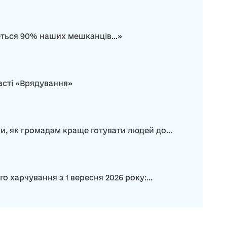
неться 90% наших мешканців…»
асті «Врядування»
и, як громадам краще готувати людей до...
харчування з 1 вересня 2026 року:...