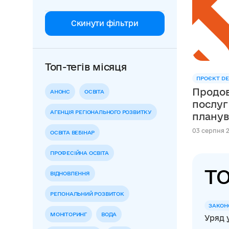
Скинути фільтри
Топ-тегів місяця
ПРОЄКТ DE
Продов
АНОНС
ОСВІТА
послуг
АГЕНЦІЯ РЕГІОНАЛЬНОГО РОЗВИТКУ
планув
сфері освіти в м
03 серпня 2
ОСВІТА ВЕБІНАР
Швейца
DECIDE
ПРОФЕСІЙНА ОСВІТА
ТО
ВІДНОВЛЕННЯ
РЕГІОНАЛЬНИЙ РОЗВИТОК
ЗАКОН
МОНІТОРИНГ
ВОДА
Уряд 