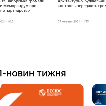
 та Запорізька громади
Архітектурно-будівельни
ли Меморандум про
контроль передають гро
не партнерство
024 - 10:31
07 жовтня 2021 - 11:33
-новин тижня