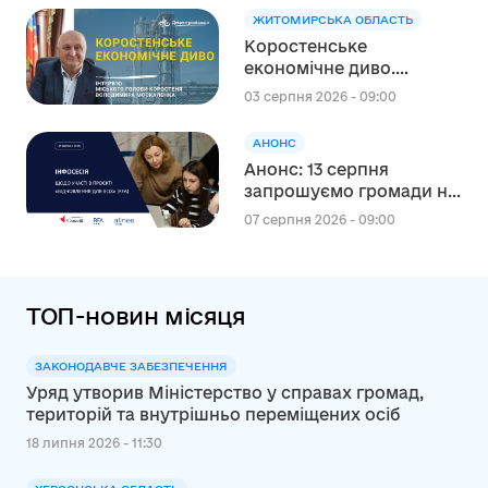
ЖИТОМИРСЬКА ОБЛАСТЬ
Коростенське
економічне диво.
Інтерв’ю міського голови
03 серпня 2026 - 09:00
Коростеня Володимира
Москаленка
АНОНС
Анонс: 13 серпня
запрошуємо громади на
інформаційну сесію
07 серпня 2026 - 09:00
щодо участі в проєкті
«Відновлення для всіх»
(RFA)
ТОП-новин місяця
ЗАКОНОДАВЧЕ ЗАБЕЗПЕЧЕННЯ
Уряд утворив Міністерство у справах громад,
територій та внутрішньо переміщених осіб
18 липня 2026 - 11:30