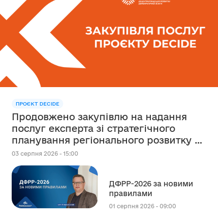
ПРОЄКТ DECIDE
Продовжено закупівлю на надання
послуг експерта зі стратегічного
планування регіонального розвитку в
сфері освіти в межах реалізації
03 серпня 2026 - 15:00
Швейцарсько-українського Проєкту
DECIDE
ДФРР-2026 за новими
правилами
01 серпня 2026 - 09:00