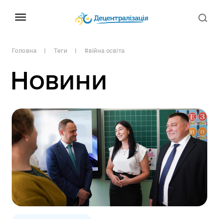
Головна
Теги
#війна освіта
Новини