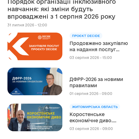
Порядок організації інклюзивного
навчання: які зміни будуть
впроваджені з 1 серпня 2026 року
31 липня 2026 - 12:00
ПРОЄКТ DECIDE
Продовжено закупівлю
на надання послуг
експерта зі
03 серпня 2026 - 15:00
стратегічного
планування
регіонального розвитку
ДФРР-2026 за новими
в сфері освіти в межах
правилами
реалізації Швейцарсько-
українського Проєкту
01 серпня 2026 - 09:00
DECIDE
ЖИТОМИРСЬКА ОБЛАСТЬ
Коростенське
економічне диво.
Інтерв’ю міського голови
03 серпня 2026 - 09:00
Коростеня Володимира