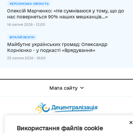
ХЕРСОНСЬКА ОБЛАСТЬ
Олексій Марченко: «Не сумніваюся у тому, що до
нас повернеться 90% наших мешканців…»
14 липня 2026 - 12:00
ВІТАЛІЙ БЕЗГІН
Майбутнє українських громад: Олександр
Корнієнко - у подкасті «Врядування»
25 липня 2026 - 16:00
Мапа сайту
© Портал «Децентралізація», 2022
Використання файлів cookie
Проект був створений 2014 року для комунікації реформи місцевого