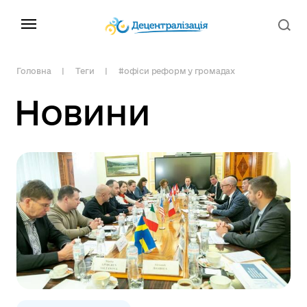
Головна
Теги
#офіси реформ у громадах
Новини