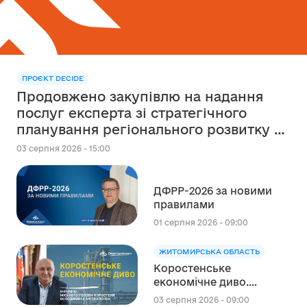
ПРОЄКТ DECIDE
Продовжено закупівлю на надання
послуг експерта зі стратегічного
планування регіонального розвитку в
сфері освіти в межах реалізації
03 серпня 2026 - 15:00
Швейцарсько-українського Проєкту
DECIDE
ДФРР-2026 за новими
правилами
01 серпня 2026 - 09:00
ЖИТОМИРСЬКА ОБЛАСТЬ
Коростенське
економічне диво.
Інтерв’ю міського голови
03 серпня 2026 - 09:00