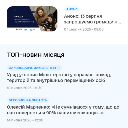
Коростеня Володимира
Москаленка
АНОНС
Анонс: 13 серпня
запрошуємо громади на
інформаційну сесію
07 серпня 2026 - 09:00
щодо участі в проєкті
«Відновлення для всіх»
(RFA)
ТОП-новин місяця
ЗАКОНОДАВЧЕ ЗАБЕЗПЕЧЕННЯ
Уряд утворив Міністерство у справах громад,
територій та внутрішньо переміщених осіб
18 липня 2026 - 11:30
ХЕРСОНСЬКА ОБЛАСТЬ
Олексій Марченко: «Не сумніваюся у тому, що до
нас повернеться 90% наших мешканців…»
14 липня 2026 - 12:00