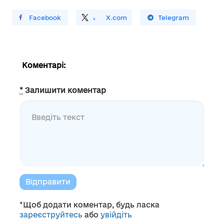
ирити У Facebook
Поділитись
На
X.com
Поширити У Telegram
Коментарі:
*
Залишити коментар
Відправити
*Щоб додати коментар, будь ласка
зареєструйтесь
або
увійдіть