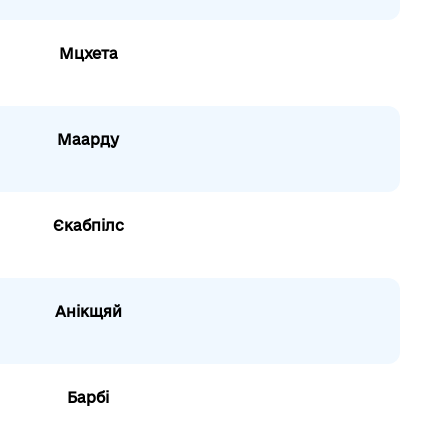
Мцхета
Маарду
Єкабпілс
Анікщяй
Барбі