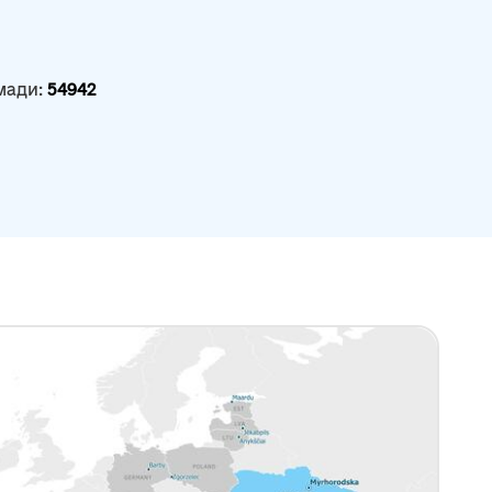
мади:
54942