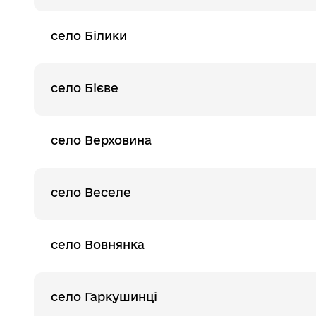
село Білики
село Бієве
село Верховина
село Веселе
село Вовнянка
село Гаркушинці