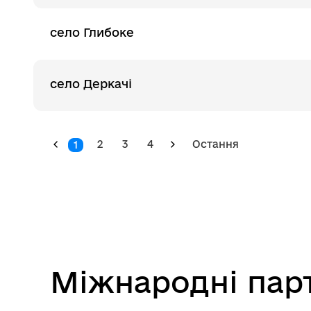
село Глибоке
село Деркачі
2
3
4
Остання
1
Міжнародні пар