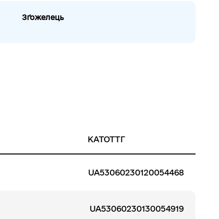
Зґожелець
КАТОТТГ
UA53060230120054468
UA53060230130054919