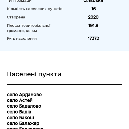
сільська
Тип громади
16
Кількість населених пунктів
2020
Створена
191.8
Площа територіальної
громади, кв.км
17372
К-ть населення
Населені пункти
село Арданово
село Астей
село Бадалово
село Бадів
село Бакош
село Балажер