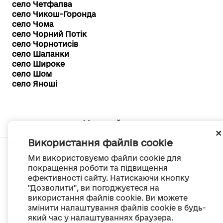
село Четфалва
село Чикош-Горонда
село Чома
село Чорний Потік
село Чорнотисів
село Шаланки
село Широке
село Шом
село Яноші
Мапа сайту
Використання файлів cookie
Ми використовуємо файли cookie для
покращення роботи та підвищення
ефективності сайту. Натискаючи кнопку
© Портал «Децентралізація», 2022
"Дозволити", ви погоджуєтеся на
Проект був створений 2014 року для комунікації реформи місцевого
використання файлів cookie. Ви можете
самоврядування
змінити налаштування файлів cookie в будь-
та територіальної організації влади в Україні.
Створення та наповнення -
ГО «Портал «Децентралізація»
який час у налаштуваннях браузера.