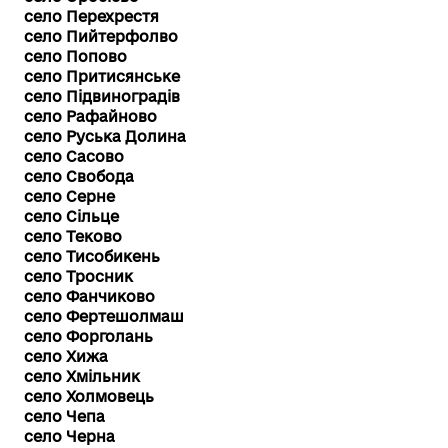
село Перехрестя
село Пийтерфолво
село Попово
село Притисянське
село Підвиноградів
село Рафайново
село Руська Долина
село Сасово
село Свобода
село Серне
село Сільце
село Теково
село Тисобикень
село Тросник
село Фанчиково
село Фертешолмаш
село Форголань
село Хижа
село Хмільник
село Холмовець
село Чепа
село Черна