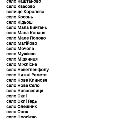
село Каштаново
село Квасово
селище Королево
село Косонь
село Кідьош
село Мала Бийгань
село Мала Копаня
село Мале Попово
село Матійово
село Мочола
село Мужієво
село Мідяниця
село Міжлісне
село Неветленфолу
село Нижні Ремети
село Нове Клинове
село Нове Село
село Новоселиця
село Оклі
село Оклі Гедь
село Олешник
село Онок
село Оросієво