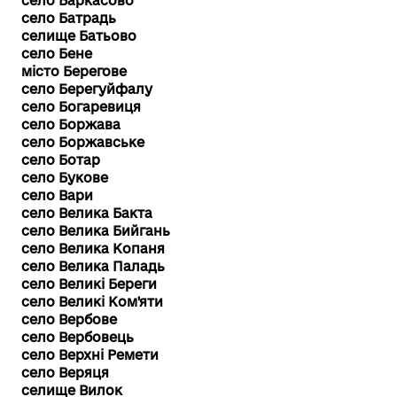
село Баркасово
село Батрадь
селище Батьово
село Бене
місто Берегове
село Берегуйфалу
село Богаревиця
село Боржава
село Боржавське
село Ботар
село Букове
село Вари
село Велика Бакта
село Велика Бийгань
село Велика Копаня
село Велика Паладь
село Великі Береги
село Великі Ком'яти
село Вербове
село Вербовець
село Верхні Ремети
село Веряця
селище Вилок