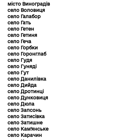
місто Виноградів
село Воловиця
село Галабор
село Гать
село Гетен
село Гетиня
село Геча
село Горбки
село Горонглаб
село Гудя
село Гуняді
село Гут
село Данилівка
село Дийда
село Дротинці
село Дунковиця
село Дюла
село Запсонь
село Затисівка
село Затишне
село Кам'янське
село Карачин