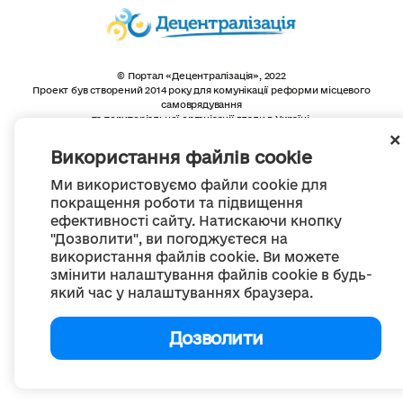
© Портал «Децентралізація», 2022
Проект був створений 2014 року для комунікації реформи місцевого
самоврядування
та територіальної організації влади в Україні.
Створення та наповнення -
ГО «Портал «Децентралізація»
Весь контент доступний за ліцензією
Використання файлів cookie
Creative Commons Attribution 4.0 International license,
якщо не зазначено інше
Ми використовуємо файли cookie для
покращення роботи та підвищення
ефективності сайту. Натискаючи кнопку
"Дозволити", ви погоджуєтеся на
використання файлів cookie. Ви можете
змінити налаштування файлів cookie в будь-
який час у налаштуваннях браузера.
Дозволити