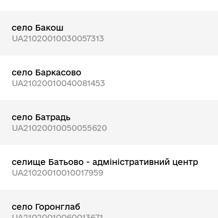
село Бакош
UA21020010030057313
село Баркасово
UA21020010040081453
село Батрадь
UA21020010050055620
селище Батьово - адміністративний центр
UA21020010010017959
село Горонглаб
UA21020010060013671