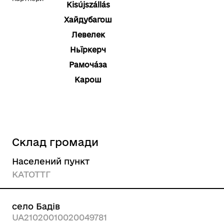
Kisújszállás
Хайдубагош
Левелек
Ньїркерч
Рамоча́за
Карош
Склад громади
Населений пункт
КАТОТТГ
село Бадів
UA21020010020049781