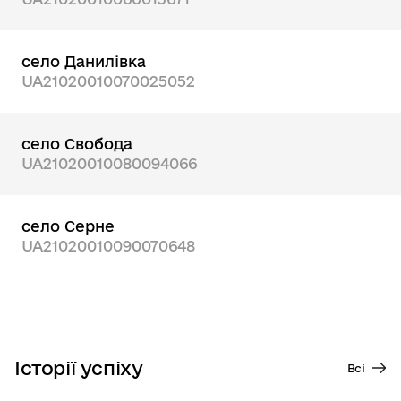
село Данилівка
UA21020010070025052
село Свобода
UA21020010080094066
село Серне
UA21020010090070648
Історії успіху
Всі