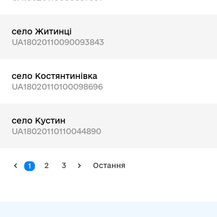
село Житинці
UA18020110090093843
село Костянтинівка
UA18020110100098696
село Кустин
UA18020110110044890
2
3
Остання
1