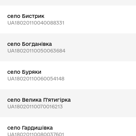
село Бистрик
UA18020110040088331
село Богданівка
UA18020110050063684
село Буряки
UA18020110060054148
село Велика П'ятигірка
UA18020110070016213
село Гардишівка
UA18020110080037601