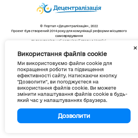
© Портал «Децентралізація», 2022
Проект був створений 2014 року для комунікації реформи місцевого
самоврядування
та територіальної організації влади в Україні.
Створення та наповнення -
ГО «Портал «Децентралізація»
Весь контент доступний за ліцензією
Використання файлів cookie
Creative Commons Attribution 4.0 International license,
якщо не зазначено інше
Ми використовуємо файли cookie для
покращення роботи та підвищення
ефективності сайту. Натискаючи кнопку
"Дозволити", ви погоджуєтеся на
використання файлів cookie. Ви можете
змінити налаштування файлів cookie в будь-
який час у налаштуваннях браузера.
Дозволити