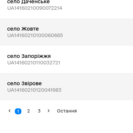
село Даченське
UA14160210090072214
село Жовте
UA14160210100060665
село Запоріжжя
UA14160210110032721
село Звірове
UA14160210120041983
2
3
Остання
1