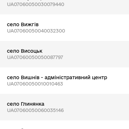
UA07060050030079440
село Вижгів
UA07060050040032300
село Висоцьк
UA07060050050087797
село Вишнів - адміністративний центр
UA07060050010010463
село Глинянка
UA07060050060035146