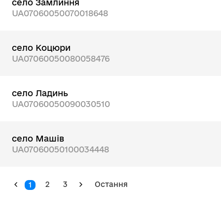
село Замлиння
UA07060050070018648
село Коцюри
UA07060050080058476
село Ладинь
UA07060050090030510
село Машів
UA07060050100034448
2
3
Остання
1