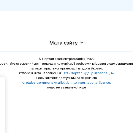
Мапа сайту
© Портал «Децентралізація», 2022
роект був створений 2014 року для комунікації реформи місцевого самоврядуван
та територіальної організації влади в Україні.
Створення та наповнення -
ГО «Портал «Децентралізація»
Весь контент доступний за ліцензією
+
Creative Commons Attribution 4.0 International license,
якщо не зазначено інше