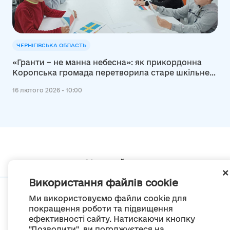
ЧЕРНІГІВСЬКА ОБЛАСТЬ
«Гранти – не манна небесна»: як прикордонна
Коропська громада перетворила старе шкільне
укриття на сучасний хаб
16 лютого 2026 - 10:00
Мапа сайту
Використання файлів cookie
Ми використовуємо файли cookie для
покращення роботи та підвищення
ефективності сайту. Натискаючи кнопку
© Портал «Децентралізація», 2022
"Дозволити", ви погоджуєтеся на