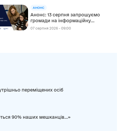
АНОНС
Анонс: 13 серпня запрошуємо
громади на інформаційну
сесію щодо участі в проєкті
07 серпня 2026 - 09:00
«Відновлення для всіх» (RFA)
нутрішньо переміщених осіб
неться 90% наших мешканців…»