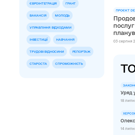
ЄВРОІНТЕГРАЦІЯ
ГРАНТ
ПРОЄКТ DE
ВАКАНСІЯ
МОЛОДЬ
Продов
послуг
УПРАВЛІННЯ ВІДХОДАМИ
планув
сфері освіти в м
ІНВЕСТИЦІЇ
НАВЧАННЯ
03 серпня 2
Швейца
ТРУДОВІ ВІДНОСИНИ
РЕПОРТАЖ
DECIDE
ТО
СТАРОСТА
СПРОМОЖНІСТЬ
ЗАКОН
Уряд 
18 липня
ХЕРСО
Олекс
14 липн