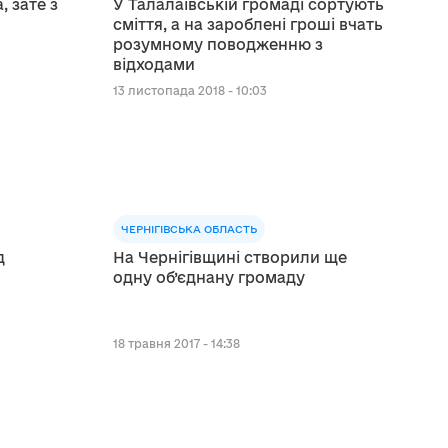
, зате з
У Талалаївській громаді сортують
сміття, а на зароблені гроші вчать
розумному поводженню з
відходами
13 листопада 2018 - 10:03
ЧЕРНІГІВСЬКА ОБЛАСТЬ
д
На Чернігівщині створили ще
одну об’єднану громаду
18 травня 2017 - 14:38