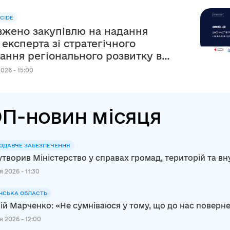
CIDE
жено закупівлю на надання
 експерта зі стратегічного
ання регіонального розвитку в
ежах реалізації
026 - 15:00
рсько-українського Проєкту
П-новин місяця
ОДАВЧЕ ЗАБЕЗПЕЧЕННЯ
утворив Міністерство у справах громад, територій та в
 2026 - 11:30
НСЬКА ОБЛАСТЬ
ій Марченко: «Не сумніваюся у тому, що до нас повер
я 2026 - 12:00