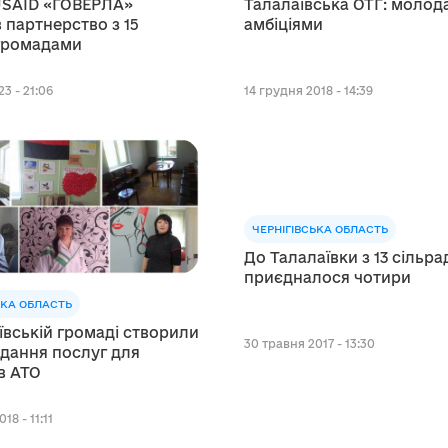
USAID «ГОВЕРЛА»
Талалаївська ОТГ: молода
 партнерство з 15
амбіціями
громадами
3 - 21:06
14 грудня 2018 - 14:39
ЧЕРНІГІВСЬКА ОБЛАСТЬ
До Талалаївки з 13 сільра
приєдналося чотири
ЬКА ОБЛАСТЬ
ївській громаді створили
30 травня 2017 - 13:30
дання послуг для
в АТО
18 - 11:11