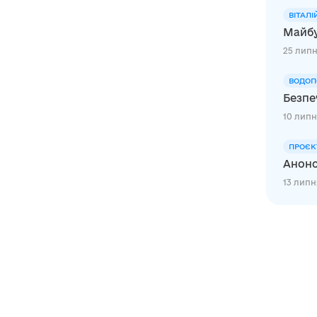
ВІТАЛІ
Майбу
25 липн
ВОДОП
Безпе
10 липн
ПРОЄК
Анонс
13 липня