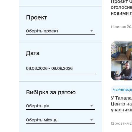
Проєкт 
оголосив
новими 
Проект
11 липня 202
Оберіть проект
Дата
ЧЕРНІГІВС
Вибірка за датою
У Талала
Центр на
Оберіть рік
учасникі
Оберіть місяць
12 жовтня 20