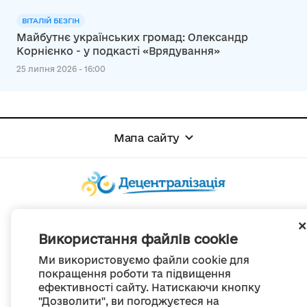
ВІТАЛІЙ БЕЗГІН
Майбутнє українських громад: Олександр
Корнієнко - у подкасті «Врядування»
25 липня 2026 - 16:00
Мапа сайту
© Портал «Децентралізація», 2022
Проект був створений 2014 року для комунікації реформи місцевого
Використання файлів cookie
самоврядування
та територіальної організації влади в Україні.
Ми використовуємо файли cookie для
Створення та наповнення -
ГО «Портал «Децентралізація»
покращення роботи та підвищення
Весь контент доступний за ліцензією
ефективності сайту. Натискаючи кнопку
Creative Commons Attribution 4.0 International license,
якщо не зазначено інше
"Дозволити", ви погоджуєтеся на