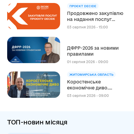
ПРОЄКТ DECIDE
Продовжено закупівлю
на надання послуг
експерта зі
03 серпня 2026 - 15:00
стратегічного
планування
регіонального розвитку
ДФРР-2026 за новими
в сфері освіти в межах
правилами
реалізації Швейцарсько-
українського Проєкту
01 серпня 2026 - 09:00
DECIDE
ЖИТОМИРСЬКА ОБЛАСТЬ
Коростенське
економічне диво.
Інтерв’ю міського голови
03 серпня 2026 - 09:00
Коростеня Володимира
Москаленка
ТОП-новин місяця