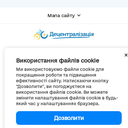
Мапа сайту
© Портал «Децентралізація», 2022
Проект був створений 2014 року для комунікації реформи місцевого
Використання файлів cookie
самоврядування
та територіальної організації влади в Україні.
Ми використовуємо файли cookie для
Створення та наповнення -
ГО «Портал «Децентралізація»
Весь контент доступний за ліцензією
покращення роботи та підвищення
Creative Commons Attribution 4.0 International license,
ефективності сайту. Натискаючи кнопку
якщо не зазначено інше
"Дозволити", ви погоджуєтеся на
використання файлів cookie. Ви можете
змінити налаштування файлів cookie в будь-
який час у налаштуваннях браузера.
Дозволити