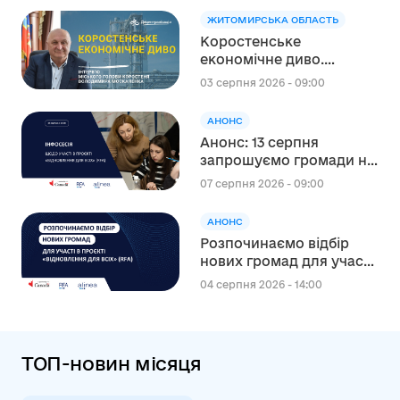
Швейцарсько-українського Проєкту
ЖИТОМИРСЬКА ОБЛАСТЬ
DECIDE
Коростенське
економічне диво.
Інтерв’ю міського голови
03 серпня 2026 - 09:00
Коростеня Володимира
Москаленка
АНОНС
Анонс: 13 серпня
запрошуємо громади на
інформаційну сесію
07 серпня 2026 - 09:00
щодо участі в проєкті
«Відновлення для всіх»
АНОНС
(RFA)
Розпочинаємо відбір
нових громад для участі
в канадському проєкті
04 серпня 2026 - 14:00
“Відновлення для всіх”
(RFA)
ТОП-новин місяця