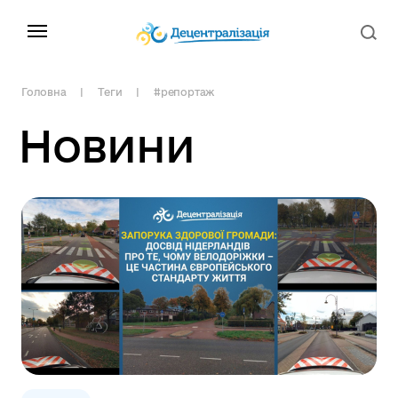
Головна
Теги
#репортаж
Новини