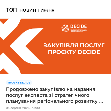
ТОП-новин тижня
ПРОЄКТ DECIDE
Продовжено закупівлю на надання
послуг експерта зі стратегічного
планування регіонального розвитку в
сфері освіти в межах реалізації
03 серпня 2026 - 15:00