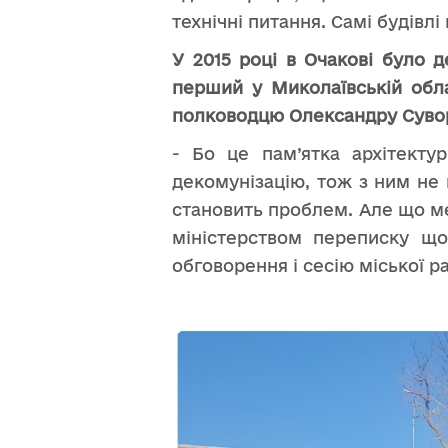
технічні питання. Самі будівлі
У 2015 році в Очакові було д
перший у Миколаївській обла
полководцю Олександру Суво
- Бо це пам’ятка архітекту
декомунізацію, тож з ним не 
становить проблем. Але що ме
міністерством переписку що
обговорення і сесію міської р