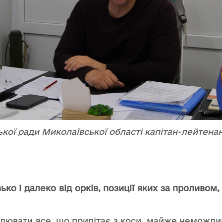
ької ради Миколаївської області капітан-лейтена
ко і далеко від орків, позиції яких за проливом, 
лювати все, що прилітає з коси, майже неможлив