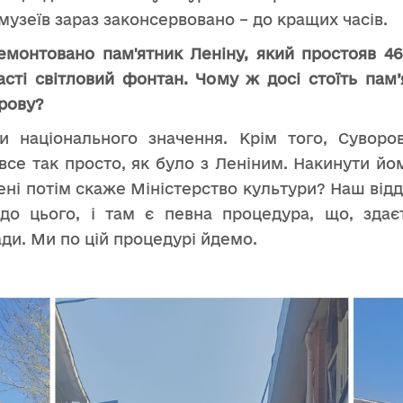
 музеїв зараз законсервовано – до кращих часів.
емонтовано пам'ятник Леніну, який простояв 46 
сті світловий фонтан. Чому ж досі стоїть пам
рову?
ри національного значення. Крім того, Суворо
все так просто, як було з Леніним. Накинути й
ні потім скаже Міністерство культури? Наш відді
до цього, і там є певна процедура, що, здає
ади. Ми по цій процедурі йдемо.