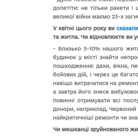
долетіти: не тільки ракети і
великої війни маємо 23-х заг
У квітні цього року ви
сказал
та житла. Чи відновлюєте ви у
- Близько 5-10% нашого жит
будинок у місті знайти непр
пошкодження: дахи, вікна, п
бойових дій, і через це багат
навіщо витрачатися на ремонт
а завтра його знесе вибухов
повинні отримувати всі посл
донори, наприклад, Червоний 
найкритичніші ремонти чи зн
Чи мешканці зруйнованого жи