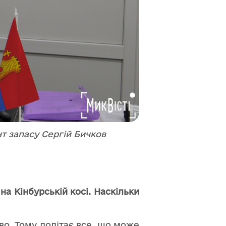
нт запасу Сергій Бичков
на Кінбурській косі. Наскільки
о. Тому долітає все, що може