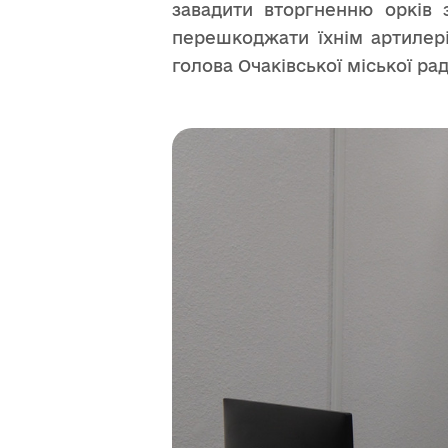
завадити вторгненню орків 
перешкоджати їхнім артилері
голова Очаківської міської рад