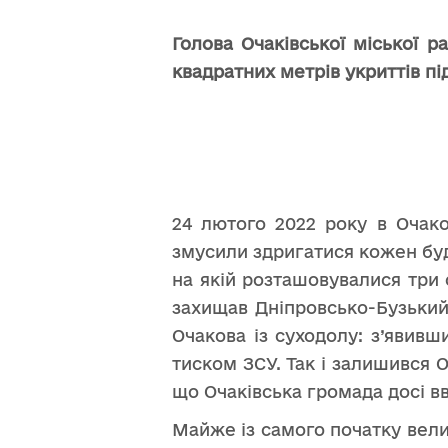
Голова Очаківської міської р
квадратних метрів укриттів пі
24 лютого 2022 року в Очако
змусили здригатися кожен буд
на якій розташовувалися три 
захищав Дніпровсько-Бузький
Очакова із суходолу: з’явивш
тиском ЗСУ. Так і залишився 
що Очаківська громада досі 
Майже із самого початку вел