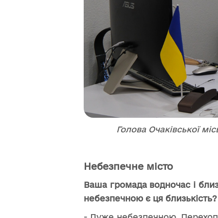
Голова Очаківської міс
Небезпечне місто
Ваша громада водночас і близь
небезпечною є ця близькість?
- Дуже небезпечною. Перехоп