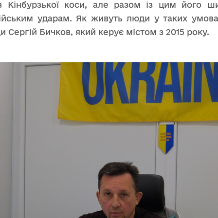
з Кінбурзької коси, але разом із цим його 
йським ударам. Як живуть люди у таких умовах
и Сергій Бичков, який керує містом з 2015 року.