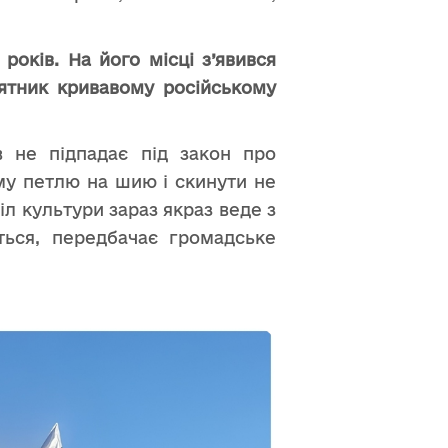
років. На його місці з’явився
’ятник кривавому російському
в не підпадає під закон про
ому петлю на шию і скинути не
л культури зараз якраз веде з
ться, передбачає громадське