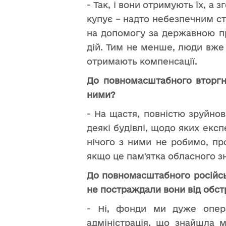
- Так, і вони отримують їх, а 
купує – надто небезпечним с
на допомогу за державною пр
дій. Тим не менше, люди вже 
отримають компенсації.
До повномасштабного вторгне
ними?
- На щастя, повністю зруйно
деякі будівлі, щодо яких екс
нічого з ними не робимо, про
якщо це пам'ятка обласного зн
До повномасштабного російськ
не постраждали вони від обст
- Ні, фонди ми дуже опера
адміністрація, що знайшла 