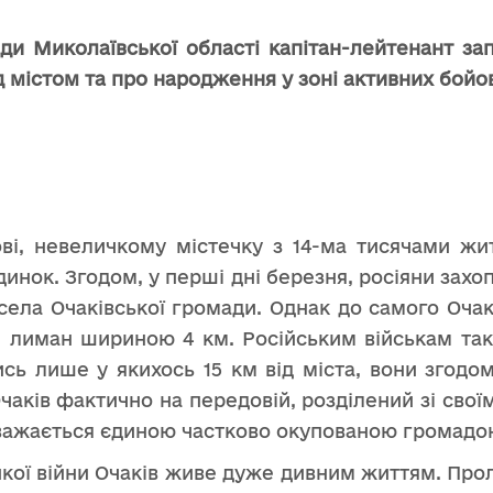
ади Миколаївської області капітан-лейтенант за
д містом та про народження у зоні активних бойов
ві, невеличкому містечку з 14-ма тисячами жит
инок. Згодом, у перші дні березня, росіяни захоп
села Очаківської громади. Однак до самого Очак
 лиман шириною 4 км. Російським військам так
ись лише у якихось 15 км від міста, вони згодо
Очаків фактично на передовій, розділений зі сво
вважається єдиною частково окупованою громадою
икої війни Очаків живе дуже дивним життям. Про