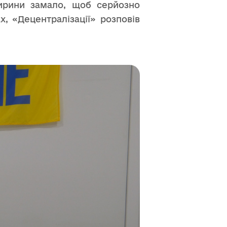
ширини замало, щоб серйозно
, «Децентралізації» розповів