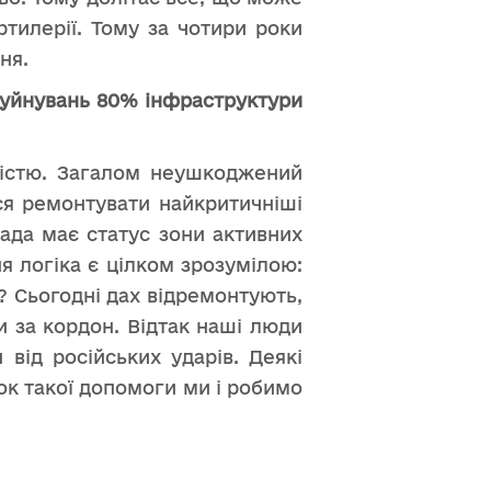
ртилерії. Тому за чотири роки
ня.
руйнувань 80% інфраструктури
ністю. Загалом неушкоджений
ся ремонтувати найкритичніші
ада має статус зони активних
ня логіка є цілком зрозумілою:
? Сьогодні дах відремонтують,
 за кордон. Відтак наші люди
від російських ударів. Деякі
ок такої допомоги ми і робимо