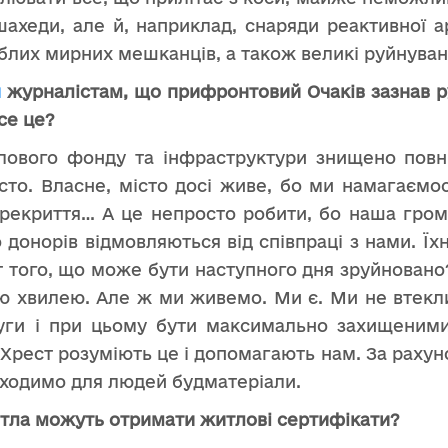
 шахеди, але й, наприклад, снаряди реактивної а
иблих мирних мешканців, а також великі руйнуван
и
журналістам, що прифронтовий Очаків зазнав 
се це?
лового фонду та інфраструктури знищено пов
осто. Власне, місто досі живе, бо ми намагаємо
ерекриття… А це непросто робити, бо наша гром
о донорів відмовляються від співпраці з нами. Їх
 того, що може бути наступного дня зруйновано
ою хвилею. Але ж ми живемо. Ми є. Ми не втекли
уги і при цьому бути максимально захищеними 
Хрест розуміють це і допомагають нам. За рахун
аходимо для людей будматеріали.
тла можуть отримати житлові сертифікати?