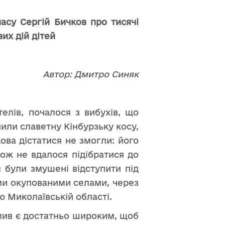
пасу Сергій Бичков про тисячі
их дій дітей
Автор: Дмитро Синяк
елів, почалося з вибухів, що
или славетну Кінбурзьку косу,
ова дістатися не змогли: його
ож не вдалося підібратися до
м були змушені відступити під
їми окупованими селами, через
 Миколаївській області.
лив є достатньо широким, щоб