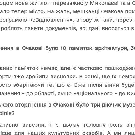
згодом нове житло – переважно у Миколаєві та в О
тало тепер місто. На жаль, мешканці Очакова по
ограмою «єВідновлення», знову ж таки, через 
роблять пакети документів, всі дані вносяться в 
ння в Очакові було 10 пам'яток архітектури, 30
ваних пам’яток немає, але є частково пошкоджен
перти вже зробили висновки. В сенсі, що їх немо
сто зберігаючи те, що є. Вже після війни буде
ачення – до області, якщо національного – до Ки
ого вторгнення в Очакові було три діючих музеї
рілів?
тивно вивезли, і у цьому головну роль зігр
місце для наших культурних скарбів. А ми лиш