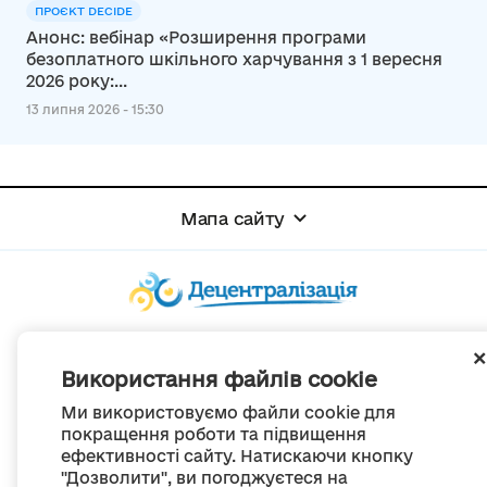
ПРОЄКТ DECIDE
Анонс: вебінар «Розширення програми
безоплатного шкільного харчування з 1 вересня
2026 року:...
13 липня 2026 - 15:30
Мапа сайту
© Портал «Децентралізація», 2022
Проект був створений 2014 року для комунікації реформи місцевого
Використання файлів cookie
самоврядування
та територіальної організації влади в Україні.
Ми використовуємо файли cookie для
Створення та наповнення -
ГО «Портал «Децентралізація»
покращення роботи та підвищення
Весь контент доступний за ліцензією
ефективності сайту. Натискаючи кнопку
Creative Commons Attribution 4.0 International license,
якщо не зазначено інше
"Дозволити", ви погоджуєтеся на