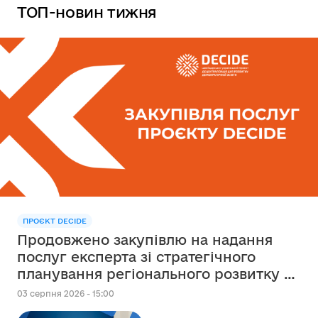
ТОП-новин тижня
ПРОЄКТ DECIDE
Продовжено закупівлю на надання
послуг експерта зі стратегічного
планування регіонального розвитку в
сфері освіти в межах реалізації
03 серпня 2026 - 15:00
Швейцарсько-українського Проєкту