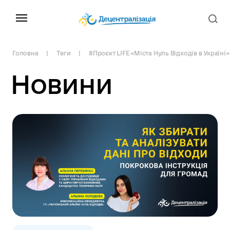
Головна
Теги
#Проєкт LIFE «‎Міста Нуль Відходів в Україні»
Новини