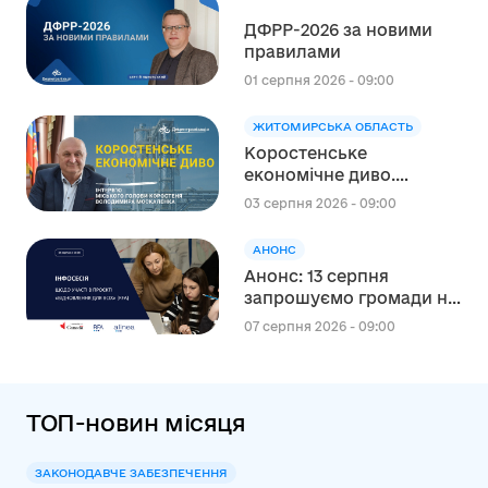
DECIDE
ДФРР-2026 за новими
правилами
01 серпня 2026 - 09:00
ЖИТОМИРСЬКА ОБЛАСТЬ
Коростенське
економічне диво.
Інтерв’ю міського голови
03 серпня 2026 - 09:00
Коростеня Володимира
Москаленка
АНОНС
Анонс: 13 серпня
запрошуємо громади на
інформаційну сесію
07 серпня 2026 - 09:00
щодо участі в проєкті
«Відновлення для всіх»
(RFA)
ТОП-новин місяця
ЗАКОНОДАВЧЕ ЗАБЕЗПЕЧЕННЯ