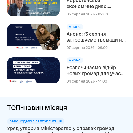
Коростенське
економічне диво.
Інтерв’ю міського голови
03 серпня 2026 - 09:00
Коростеня Володимира
Москаленка
АНОНС
Анонс: 13 серпня
запрошуємо громади на
інформаційну сесію
07 серпня 2026 - 09:00
щодо участі в проєкті
«Відновлення для всіх»
АНОНС
(RFA)
Розпочинаємо відбір
нових громад для участі
в канадському проєкті
04 серпня 2026 - 14:00
“Відновлення для всіх”
(RFA)
ТОП-новин місяця
ЗАКОНОДАВЧЕ ЗАБЕЗПЕЧЕННЯ
Уряд утворив Міністерство у справах громад,