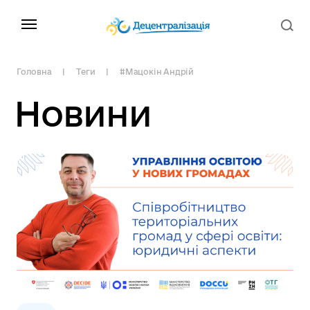
Головна
Теги
#Мацокін Андрій
Новини