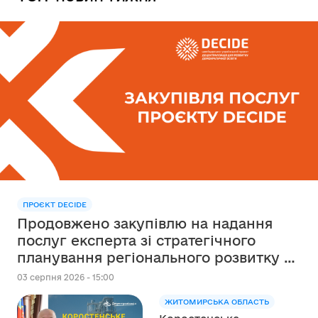
ПРОЄКТ DECIDE
Продовжено закупівлю на надання
послуг експерта зі стратегічного
планування регіонального розвитку в
сфері освіти в межах реалізації
03 серпня 2026 - 15:00
Швейцарсько-українського Проєкту
ЖИТОМИРСЬКА ОБЛАСТЬ
DECIDE