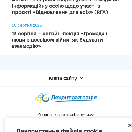
інформаційну сесію щодо участі в
проєкті «Відновлення для всіх» (RFA)
06 серпня 2026
13 серпня – онлайн-лекція «Громада і
люди з досвідом війни: як будувати
взаємодію»
Мапа сайту
© Портал «Децентралізація», 2022
Проект був створений 2014 року для комунікації реформи місцевого
самоврядування
та територіальної організації влади в Україні.
Використання файлів cookie