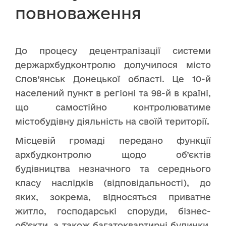
повноваження
До процесу децентралізації системи
держархбудконтролю долучилося місто
Слов’янськ Донецької області. Це 10-й
населений пункт в регіоні та 98-й в країні,
що самостійно контролюватиме
містобудівну діяльність на своїй території.
Місцевій громаді передано функції
архбудконтролю щодо об’єктів
будівництва незначного та середнього
класу наслідків (відповідальності), до
яких, зокрема, відносяться приватне
житло, господарські споруди, бізнес-
об’єкти, а також багатоквартирні будинки,