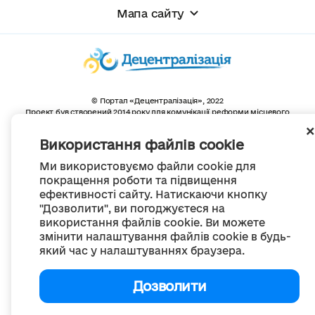
Мапа сайту
© Портал «Децентралізація», 2022
Проект був створений 2014 року для комунікації реформи місцевого
самоврядування
та територіальної організації влади в Україні.
Використання файлів cookie
Створення та наповнення -
ГО «Портал «Децентралізація»
Весь контент доступний за ліцензією
Ми використовуємо файли cookie для
Creative Commons Attribution 4.0 International license,
покращення роботи та підвищення
якщо не зазначено інше
ефективності сайту. Натискаючи кнопку
"Дозволити", ви погоджуєтеся на
використання файлів cookie. Ви можете
змінити налаштування файлів cookie в будь-
який час у налаштуваннях браузера.
Дозволити