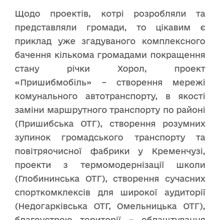
Щодо проектів, котрі розробляли та
представляли громади, то цікавим є
приклад уже згадуваного комплексного
бачення кількома громадами покращення
стану річки Хорол, проект
«Пришибмобіль» – створення мережі
комунального автотранспорту, в якості
заміни маршрутного транспорту по районі
(Пришибська ОТГ), створення розумних
зупинок громадського транспорту та
повітряочисної фабрики у Кременчузі,
проекти з термомодернізації школи
(Глобининська ОТГ), створення сучасних
спорткомклексів для широкої аудиторії
(Недогарківська ОТГ, Омельницька ОТГ),
благоустрою території – облаштування