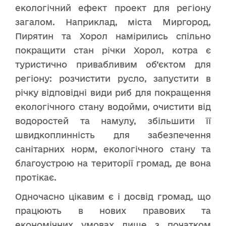
екологічний ефект проект для регіону
загалом. Наприклад, міста Миргород,
Пирятин та Хорол намірились спільно
покращити стан річки Хорол, котра є
туристично привабливим об’єктом для
регіону: розчистити русло, запустити в
річку відповідні види риб для покращення
екологічного стану водойми, очистити від
водоростей та намулу, збільшити її
швидкоплинність для забезпечення
санітарних норм, екологічного стану та
благоустрою на території громад, де вона
протікає.
Одночасно цікавим є і досвід громад, що
працюють в нових правових та
економічних умовах лише з початком