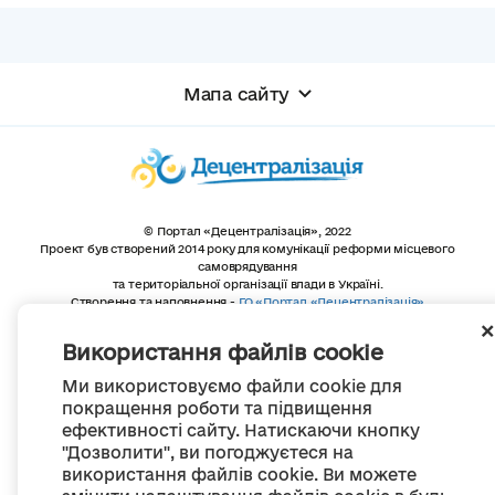
Мапа сайту
© Портал «Децентралізація», 2022
Проект був створений 2014 року для комунікації реформи місцевого
самоврядування
та територіальної організації влади в Україні.
Створення та наповнення -
ГО «Портал «Децентралізація»
Весь контент доступний за ліцензією
Creative Commons Attribution 4.0 International license,
Використання файлів cookie
якщо не зазначено інше
Ми використовуємо файли cookie для
покращення роботи та підвищення
ефективності сайту. Натискаючи кнопку
"Дозволити", ви погоджуєтеся на
використання файлів cookie. Ви можете