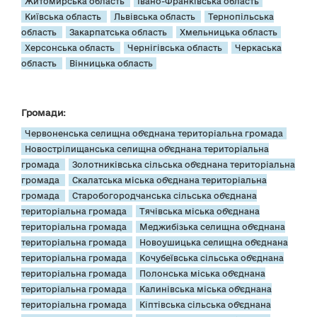
Житомирська область
Івано-Франківська область
Київська область
Львівська область
Тернопільська
область
Закарпатська область
Хмельницька область
Херсонська область
Чернігівська область
Черкаська
область
Вінницька область
Громади:
Червоненська селищна об’єднана територіальна громада
Новострілищанська селищна об’єднана територіальна
громада
Золотниківська сільська об’єднана територіальна
громада
Скалатська міська об’єднана територіальна
громада
Старобогородчанська сільська об’єднана
територіальна громада
Тячівська міська об’єднана
територіальна громада
Меджибізька селищна об’єднана
територіальна громада
Новоушицька селищна об’єднана
територіальна громада
Кочубеївська сільська об’єднана
територіальна громада
Полонська міська об’єднана
територіальна громада
Калинівська міська об’єднана
територіальна громада
Кіптівська сільська об’єднана