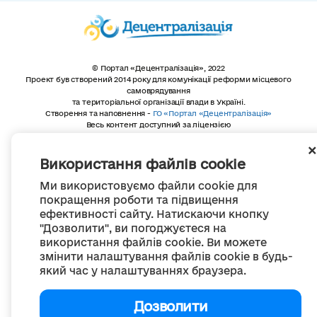
© Портал «Децентралізація», 2022
Проект був створений 2014 року для комунікації реформи місцевого
самоврядування
та територіальної організації влади в Україні.
Створення та наповнення -
ГО «Портал «Децентралізація»
Весь контент доступний за ліцензією
Creative Commons Attribution 4.0 International license,
якщо не зазначено інше
Використання файлів cookie
Ми використовуємо файли cookie для
покращення роботи та підвищення
ефективності сайту. Натискаючи кнопку
"Дозволити", ви погоджуєтеся на
використання файлів cookie. Ви можете
змінити налаштування файлів cookie в будь-
який час у налаштуваннях браузера.
Дозволити