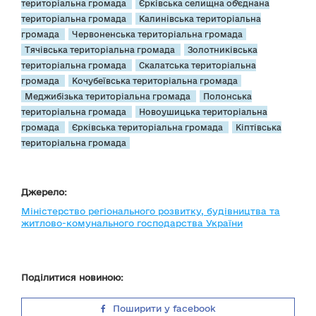
територіальна громада
Єрківська селищна об’єднана
територіальна громада
Калинівська територіальна
громада
Червоненська територіальна громада
Тячівська територіальна громада
Золотниківська
територіальна громада
Скалатська територіальна
громада
Кочубеївська територіальна громада
Меджибізька територіальна громада
Полонська
територіальна громада
Новоушицька територіальна
громада
Єрківська територіальна громада
Кіптівська
територіальна громада
Джерело:
Міністерство регіонального розвитку, будівництва та
житлово-комунального господарства України
Поділитися новиною:
Поширити у facebook