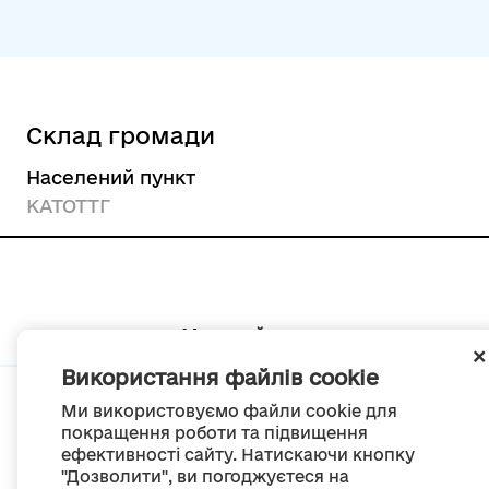
Склад громади
Населений пункт
КАТОТТГ
Мапа сайту
Використання файлів cookie
Ми використовуємо файли cookie для
покращення роботи та підвищення
ефективності сайту. Натискаючи кнопку
© Портал «Децентралізація», 2022
"Дозволити", ви погоджуєтеся на
Проект був створений 2014 року для комунікації реформи місцевого