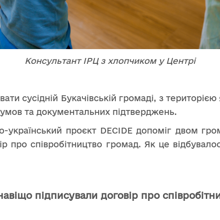
Консультант ІРЦ з хлопчиком у Центрі
ати сусідній Букачівській громаді, з територією
 умов та документальних підтверджень.
о-український проєкт DECIDE допоміг двом гр
ір про співробітництво громад. Як це відбувалос
 навіщо підписували договір про співробітн