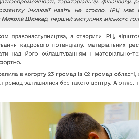
даткоспроможності, територіальну, фінансову, 
 розвитку інклюзії навіть не стояло. ІРЦ має
є
Микола Шинкар
, перший заступник міського гол
ом правонаступництва, а створити ІРЦ, відштов
вання кадрового потенціалу, матеріальних ре
ати над його облаштуванням і матеріально-те
мфортно.
апила в когорту 23 громад із 62 громад області, 
х громад залишилися без такого центру. А отже, 