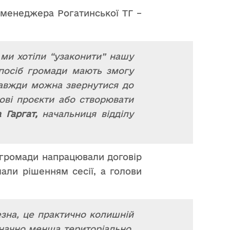
о менеджера Рогатинської ТГ –
ми хотіли “узаконити” нашу
посіб громади мають змогу
завжди можна звернутися до
ові проєкти або створювати
 Гаргат,
начальниця відділу
 громади напрацювали договір
мали рішенням сесії, а голови
зна, це практично колишній
значно менша територіально,