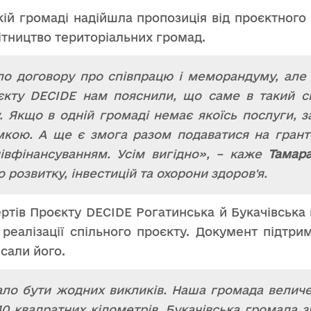
кій громаді надійшла пропозиція від проєктног
бітництво територіальних громад.
ло договору про співпрацю і меморандуму, але 
єкту DECIDE нам пояснили, що саме в такий с
. Якщо в одній громаді немає якоїсь послуги, 
имкою. А ще є змога разом подаватися на грант
співфінансуванням. Усім вигідно», – каже
Тамара
 розвитку, інвестицій та охорони здоров'я.
ртів Проєкту DECIDE Рогатинська й Букачівська
реалізації спільного проєкту. Документ підтри
исали його.
ало бути жодних викликів. Наша громада величе
40 квадратних кілометрів. Букачівська громада 