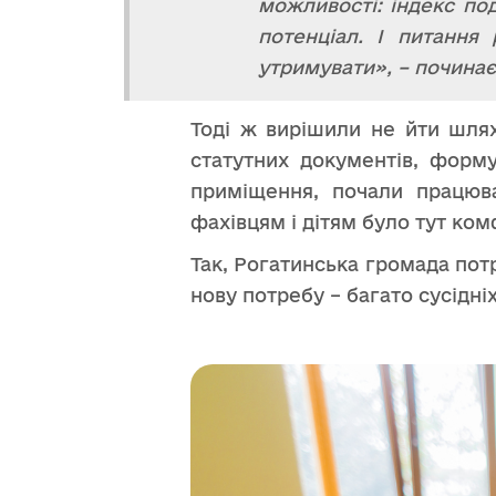
можливості: індекс по
потенціал. І питання
утримувати», – почина
Тоді ж вирішили не йти шлях
статутних документів, форму
приміщення, почали працюв
фахівцям і дітям було тут ко
Так, Рогатинська громада потр
нову потребу – багато сусідні