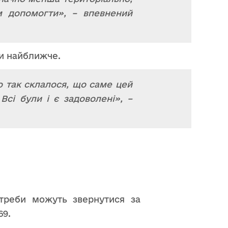
м допомогти», – впевнений
ти найближче.
о так склалося, що саме цей
сі були і є задоволені», –
отреби можуть звернутися за
69.