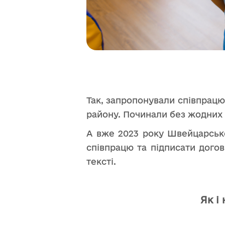
Так, запропонували співпрацюв
району. Починали без жодних
А вже 2023 року Швейцарськ
співпрацю та підписати догов
тексті.
Як і