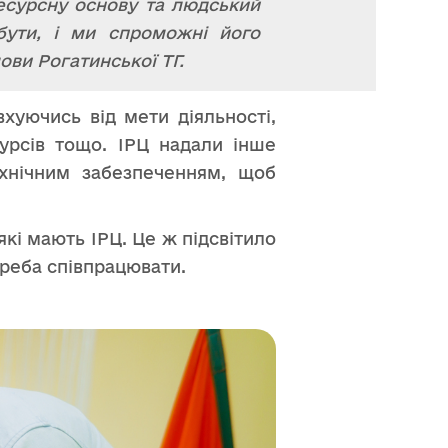
ресурсну основу та людський
 бути, і ми спроможні його
ови Рогатинської ТГ.
хуючись від мети діяльності,
сурсів тощо. ІРЦ надали інше
хнічним забезпеченням, щоб
які мають ІРЦ. Це ж підсвітило
треба співпрацювати.