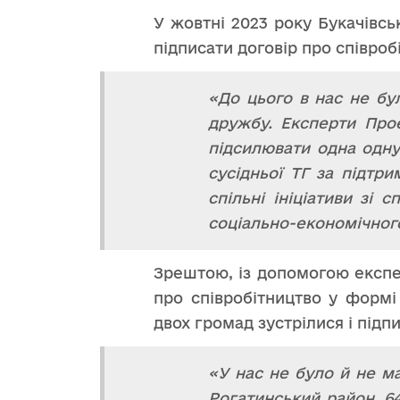
У жовтні 2023 року Букачівсь
підписати договір про співро
«До цього в нас не бу
дружбу. Експерти Про
підсилювати одна одну
сусідньої ТГ за підтр
спільні ініціативи зі 
соціально-економічного
Зрештою, із допомогою експе
про співробітництво у формі 
двох громад зустрілися і підп
«У нас не було й не м
Рогатинський район, 6