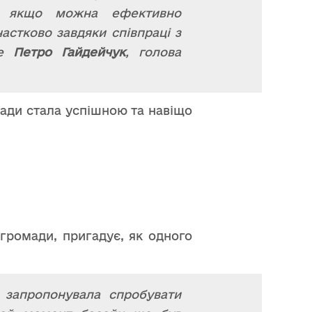
я, якщо можна ефективно
частково завдяки співпраці з
же
Петро Гайдейчук
, голова
мади стала успішною та навіщо
 громади, пригадує, як одного
 запропонувала спробувати