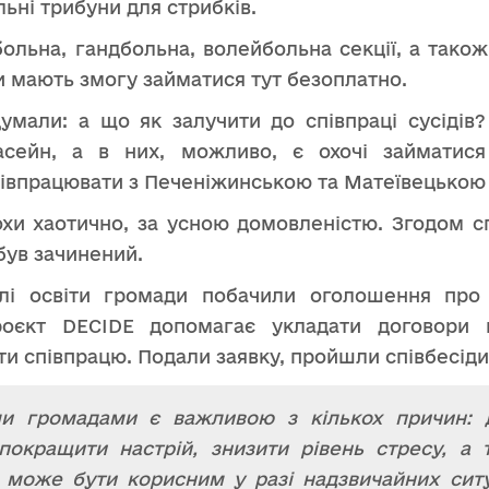
льні трибуни для стрибків.
ьна, гандбольна, волейбольна секції, а також 
ди мають змогу займатися тут безоплатно.
умали: а що як залучити до співпраці сусідів
асейн, а в них, можливо, є охочі займатис
півпрацювати з Печеніжинською та Матеївецькою
охи хаотично, за усною домовленістю. Згодом сп
був зачинений.
ілі освіти громади побачили оголошення про
роєкт DECIDE допомагає укладати договори п
и співпрацю. Подали заявку, пройшли співбесіди 
іми громадами є важливою з кількох причин: 
 покращити настрій, знизити рівень стресу, а
о може бути корисним у разі надзвичайних сит