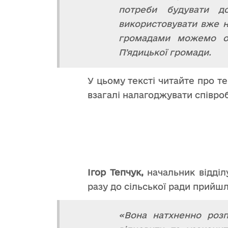
потреби будувати д
використовувати вже на
громадами можемо оп
Пʼядицької громади.
У цьому тексті читайте про т
взагалі налагоджувати співро
Ігор Тепчук,
начальник відділ
разу до сільської ради прийш
«Вона натхненно розп