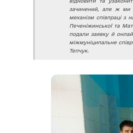
відновити та узакон
зачинений, але ж ми 
механізм співпраці з
Печеніжинської та Мат
подали заявку й онлай
міжмуніципальне співро
Тепчук.