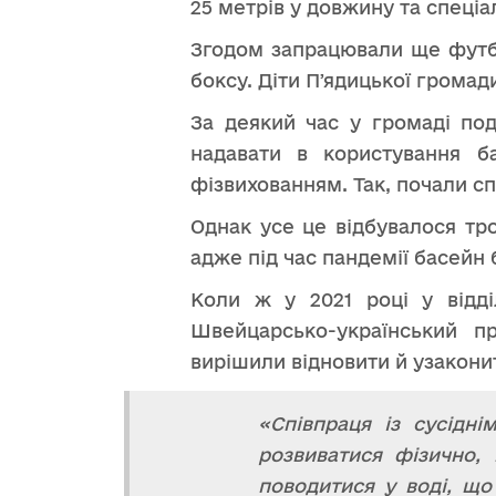
25 метрів у довжину та спеціа
Згодом запрацювали ще футбол
боксу. Діти Пʼядицької грома
За деякий час у громаді под
надавати в користування б
фізвихованням. Так, почали с
Однак усе це відбувалося тр
адже під час пандемії басейн 
Коли ж у 2021 році у відд
Швейцарсько-український п
вирішили відновити й узаконит
«Співпраця із сусідн
розвиватися фізично,
поводитися у воді, щ