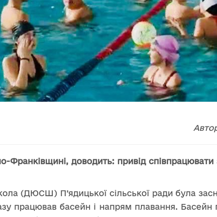
Авто
но-Франківщині, доводить: привід співпрацювати
ла (ДЮСШ) П’ядицької сільської ради була засно
азу працював басейн і напрям плавання. Басейн 