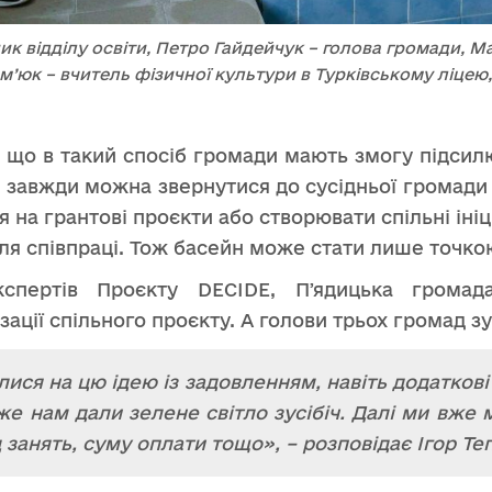
ник відділу освіти, Петро Гайдейчук – голова громади,
’юк – вчитель фізичної культури в Турківському ліце
 що в такий спосіб громади мають змогу підсил
, завжди можна звернутися до сусідньої громади 
 на грантові проєкти або створювати спільні ініц
ля співпраці. Тож басейн може стати лише точкою
спертів Проєкту DECIDE, Пʼядицька громад
зації спільного проєкту. А голови трьох громад зу
ися на цю ідею із задовленням, навіть додаткові
же нам дали зелене світло зусібіч. Далі ми вже
 занять, суму оплати тощо», – розповідає Ігор Те