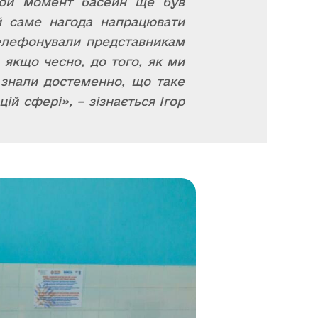
той момент басейн ще був
й саме нагода напрацювати
телефонували представникам
 якщо чесно, до того, як ми
 знали достеменно, що таке
ій сфері», – зізнається Ігор