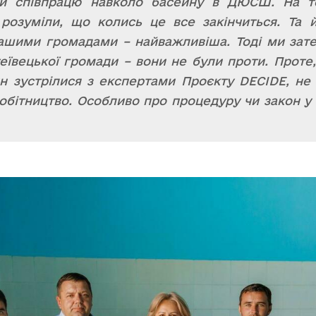
ити співпрацю навколо басейну в ДЮСШ. На 
розуміли, що колись це все закінчиться. Та 
 нашими громадами – найважливіша. Тоді ми за
еївецької громади – вони не були проти. Проте,
н зустрілися з експертами Проєкту DECIDE, не
бітництво. Особливо про процедуру чи закон у ц