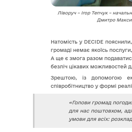
Ліворуч – Ігор Тепчук – началь
Дмитро Максим
Натомість у DECIDE пояснили,
громаді немає якоїсь послуги
А ще є змога разом подаватися
безліч цікавих можливостей д
Зрештою, із допомогою ек
співробітництво у формі реалі
«Голови громад погодил
для нас поштовхом, ад
умови для всіх: розклад