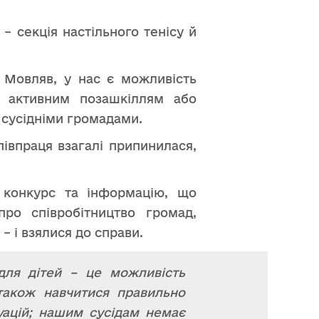
– секція настільного тенісу й
? Мовляв, у нас є можливість
я активним позашкіллям або
 сусідніми громадами.
івпраця взагалі припинилася,
 конкурс та інформацію, що
ро співробітництво громад,
– і взялися до справи.
для дітей – це можливість
 також навчитися правильно
уацій; нашим сусідам немає