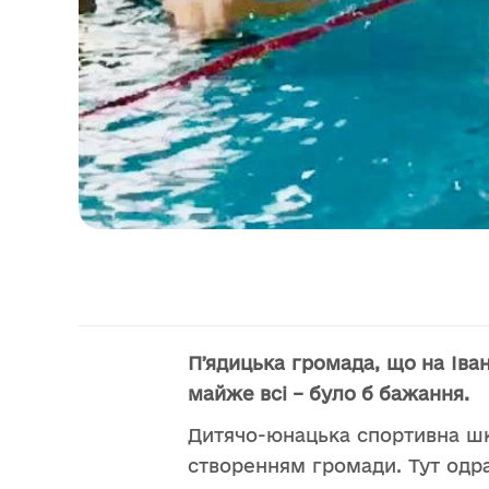
Пʼядицька громада, що на Іва
майже всі – було б бажання.
Дитячо-юнацька спортивна шко
створенням громади. Тут одр