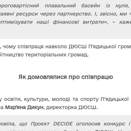
ороговартісний плавальний басейн із нул
явні ресурси через партнерство. І, звісно, ми 
тимізувати наші фінансові витрати», – ка
е, чому співпраця навколо ДЮСШ Пʼядицької гро
бітництво територіальних громад.
Як домовлялися про співпрацю
у освіти, культури, молоді та спорту П’ядицької
ла
Марʼяна Дикун
, директорка ДЮСШ.
овіла, що Проєкт DECIDE оголосив конкурс і