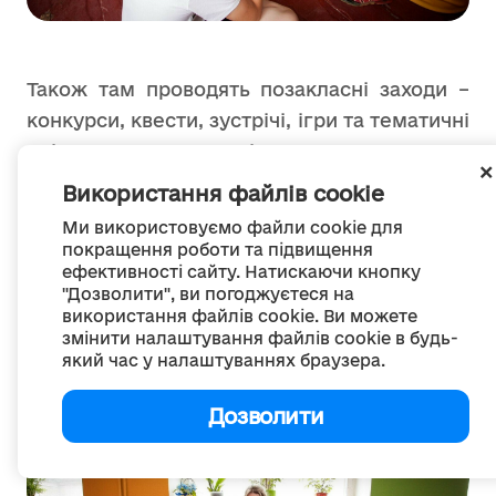
Також там проводять позакласні заходи –
конкурси, квести, зустрічі, ігри та тематичні
дні з класним керівником, педагогом-
організатором і психологом. Завдяки
Використання файлів cookie
реалізації проєкту-переможця поліпшився
Ми використовуємо файли cookie для
мікроклімат у ліцеї, знизився рівень
покращення роботи та підвищення
ефективності сайту. Натискаючи кнопку
напруги та втомлюваності серед школярів,
"Дозволити", ви погоджуєтеся на
розширилися можливості для проведення
використання файлів cookie. Ви можете
вільного часу в комфортних умовах.
змінити налаштування файлів cookie в будь-
який час у налаштуваннях браузера.
Дозволити