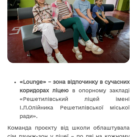
«Lounge» – зона відпочинку в сучасних
коридорах ліцею
в опорному закладі
«Решетилівський ліцей імені
І.Л.Олійника Решетилівської міської
ради».
Команда проєкту від школи облаштувала
сім лаунж-зон у ліцеї – по дві на кожному