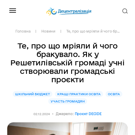
Головна
Новини
Те, про що мріяли й чого бр...
Те, про що мріяли й чого
бракувало. Як у
Решетилівській громаді учні
створювали громадські
проєкти
ШКІЛЬНИЙ БЮДЖЕТ
КРАЩІ ПРАКТИКИ ОСВІТА
ОСВІТА
УЧАСТЬ ГРОМАДЯН
Джерело:
Проєкт DECIDE
02.12.2024