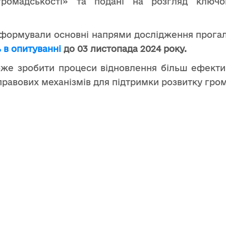
громадськості» та подані на розгляд ключо
формували основні напрями дослідження прога
ь в опитуванні
до 03 листопада 2024 року.
же зробити процеси відновлення більш ефекти
равових механізмів для підтримки розвитку гром