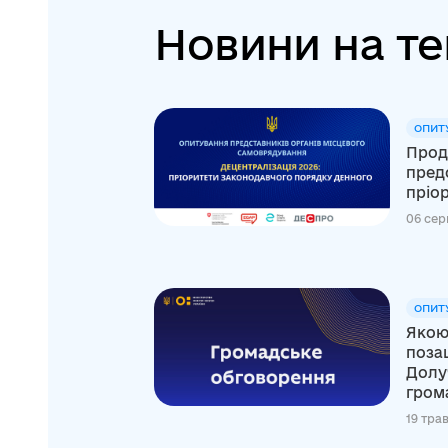
Новини на те
ОПИТ
Прод
пред
пріор
06 сер
ОПИТ
Якою
поза
Долу
грома
19 тра