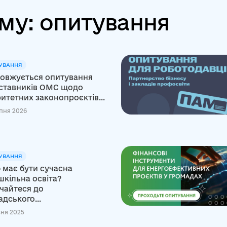
му: опитування
УВАННЯ
овжується опитування
ставників ОМС щодо
итетних законопроєктів...
пня 2026
УВАННЯ
 має бути сучасна
шкільна освіта?
чайтеся до
дського...
вня 2025