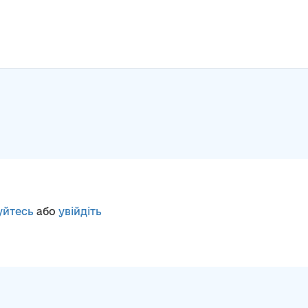
уйтесь
або
увійдіть