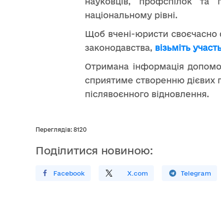
науковців, профспілок та 
національному рівні.
Щоб вчені-юристи своєчасно 
законодавства,
візьміть участ
Отримана інформація допомо
сприятиме створенню дієвих п
післявоєнного відновлення.
Переглядів: 8120
Поділитися новиною:
Поширити У Facebook
Поділитись
На
X.com
Поширити У Telegram