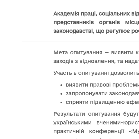
Академія праці, соціальних в
представників органів міс
законодавстві, що регулює ро
Мета опитування — виявити кл
заходів з відновлення, та над
Участь в опитуванні дозволить
виявити правові проблеми
запропонувати законодавч
сприяти підвищенню ефек
Результати опитування будут
українськими вченими-юрис
практичній конференції «Му