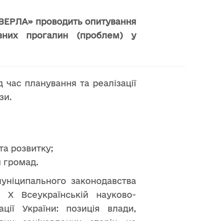
ГОВЕРЛА» проводить опитування
овних прогалин (проблем) у
 час планування та реалізації
зи.
та розвитку;
 громад.
муніципального законодавства
 Х Всеукраїнській науково-
ції України: позиція влади,