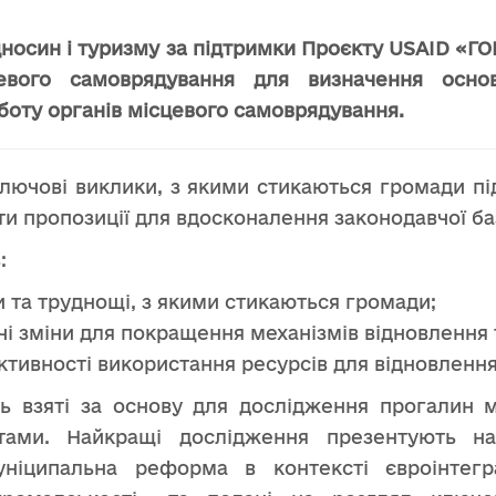
ідносин і туризму за підтримки Проєкту USAID «
цевого самоврядування для визначення осн
боту органів місцевого самоврядування.
ючові виклики, з якими стикаються громади під
ати пропозиції для вдосконалення законодавчої ба
:
 та труднощі, з якими стикаються громади;
і зміни для покращення механізмів відновлення 
тивності використання ресурсів для відновлення
ь взяті за основу для дослідження прогалин 
тами. Найкращі дослідження презентують на
ніципальна реформа в контексті євроінтегра