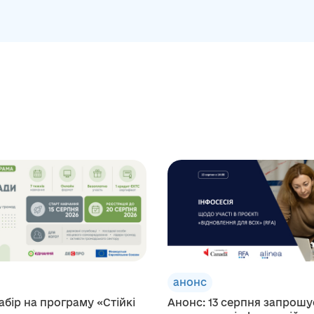
анонс
абір на програму «Стійкі
Анонс: 13 серпня запрош