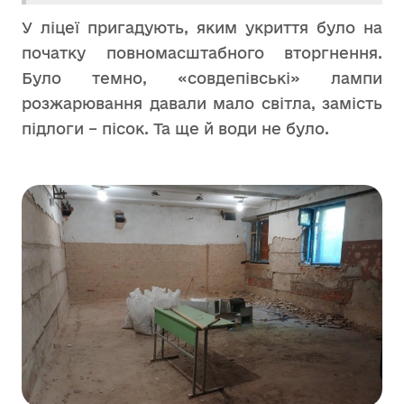
У ліцеї пригадують, яким укриття було на
початку повномасштабного вторгнення.
Було темно, «совдепівські» лампи
розжарювання давали мало світла, замість
підлоги – пісок. Та ще й води не було.