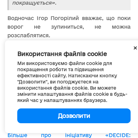
покращується».
Водночас Ігор Погорілий вважає, що поки
ворог не зупиниться, не можна
розслаблятися.
«А отже, треба показати нашу
Використання файлів cookie
незламність і стійкість. Ми можемо
Ми використовуємо файли cookie для
жити, працювати, навчатися, відпочивати
покращення роботи та підвищення
ефективності сайту. Натискаючи кнопку
в будь-яких умовах, а ще робити
"Дозволити", ви погоджуєтеся на
маленькі та великі кроки на рівні
використання файлів cookie. Ви можете
громад, аби загартовувати нашу
змінити налаштування файлів cookie в будь-
який час у налаштуваннях браузера.
перемогу», – завершує начальник
Відділу освіти Терешківської сільської
Дозволити
ради.
Більше про ініціативу «DECIDE: