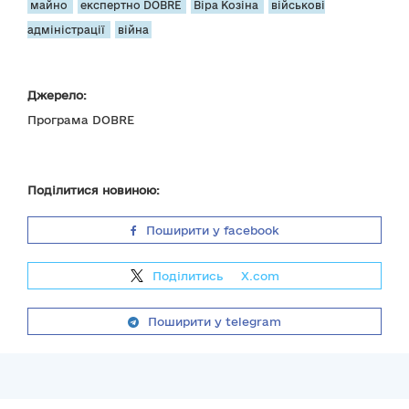
майно
експертно DOBRE
Віра Козіна
військові
адміністрації
війна
Джерело:
Програма DOBRE
Поділитися новиною:
Поширити у facebook
Поділитись
на
X.com
Поширити у telegram