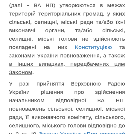
(далі – ВА НП) утворюються в межах
територій територіальних громад, у яких
сільські, селищні, міські ради та/або їхні
виконавчі органи, та/або сільські,
селищні, міські голови не здійснюють
покладені на них
Конституцією
та
законами України повноваження,
а також
в інших випадках, передбачених цим
Законом
.
У разі прийняття Верховною Радою
України рішення про здійснення
начальником відповідної ВА НП
повноважень сільської, селищної, міської
ради, її виконавчого комітету, сільського,
селищного, міського голови відповідно до
ч. 2 ст. 10
Закону України «Про правовий