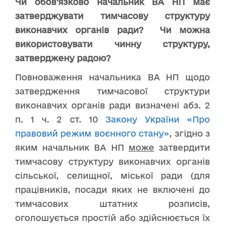
Чи обов’язково начальник ВА НП має
затверджувати тимчасову структуру
виконавчих органів ради? Чи можна
використовувати чинну структуру,
затверджену радою?
Повноваження начальника ВА НП щодо
затвердження тимчасової структури
виконавчих органів ради визначені абз. 2
п. 1 ч. 2 ст. 10
Закону України «Про
правовий режим воєнного стану»
, згідно з
яким начальник ВА НП
може
затвердити
тимчасову структуру виконавчих органів
сільської, селищної, міської ради (для
працівників, посади яких не включені до
тимчасових штатних розписів,
оголошується простій або здійснюється їх